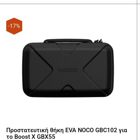
412,00€.
είναι:
350,00€.
-17%
Προστατευτική θήκη EVA NOCO GBC102 για
το Boost X GBX55