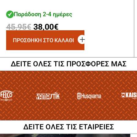
Παράδοση 2-4 ημέρες
Original
Η
45,95
€
38,00
€
price
τρέχουσα
ΠΡΟΣΘΗΚΗ ΣΤΟ ΚΑΛΑΘΙ
was:
τιμή
45,95€.
είναι:
ΔΕΙΤΕ ΟΛΕΣ ΤΙΣ ΠΡΟΣΦΟΡΕΣ ΜΑΣ
38,00€.
ΔΕΙΤΕ ΟΛΕΣ ΤΙΣ ΕΤΑΙΡΕΙΕΣ