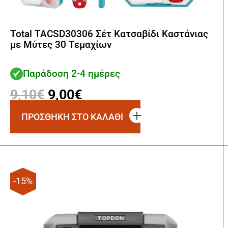
Total TACSD30306 Σέτ Κατσαβίδι Καστάνιας
με Μύτες 30 Τεμαχίων
Παράδοση 2-4 ημέρες
Original
Η
9,10
€
9,00
€
price
τρέχουσα
ΠΡΟΣΘΗΚΗ ΣΤΟ ΚΑΛΑΘΙ
was:
τιμή
9,10€.
είναι:
9,00€.
-15%