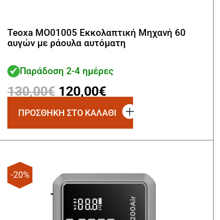
Teoxa MO01005 Εκκολαπτική Μηχανή 60
αυγών με ράουλα αυτόματη
Παράδοση 2-4 ημέρες
Original
Η
130,00
€
120,00
€
price
τρέχουσα
ΠΡΟΣΘΗΚΗ ΣΤΟ ΚΑΛΑΘΙ
was:
τιμή
130,00€.
είναι:
120,00€.
-20%