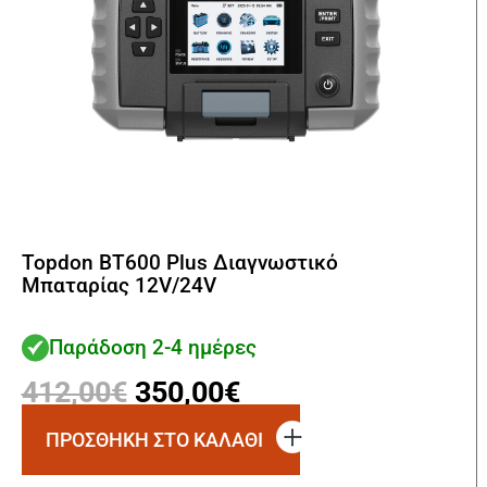
Topdon BT600 Plus Διαγνωστικό
Μπαταρίας 12V/24V
Παράδοση 2-4 ημέρες
Original
Η
412,00
€
350,00
€
price
τρέχουσα
ΠΡΟΣΘΗΚΗ ΣΤΟ ΚΑΛΑΘΙ
was:
τιμή