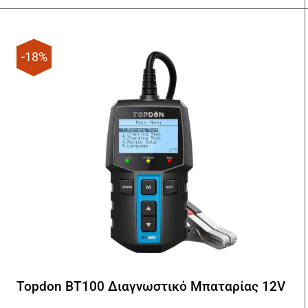
160,00€.
είναι:
140,00€.
-18%
Topdon BT100 Διαγνωστικό Μπαταρίας 12V