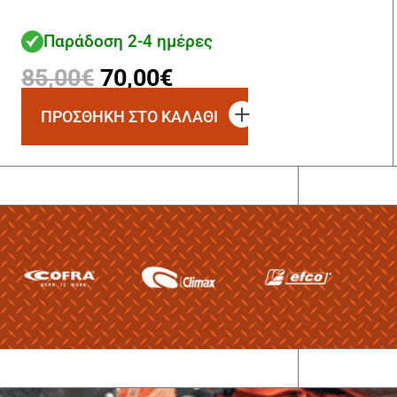
Παράδοση 2-4 ημέρες
Original
Η
85,00
€
70,00
€
price
τρέχουσα
ΠΡΟΣΘΗΚΗ ΣΤΟ ΚΑΛΑΘΙ
was:
τιμή
85,00€.
είναι:
70,00€.