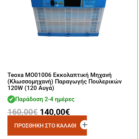
Teoxa MO01006 Εκκολαπτική Μηχανή
(Κλωσσομηχανή) Παραγωγής Πουλερικών
120W (120 Αυγά)
Παράδοση 2-4 ημέρες
Original
Η
160,00
€
140,00
€
price
τρέχουσα
ΠΡΟΣΘΗΚΗ ΣΤΟ ΚΑΛΑΘΙ
was:
τιμή