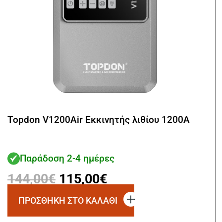
Topdon V1200Air Εκκινητής λιθίου 1200A
Παράδοση 2-4 ημέρες
Original
Η
144,00
€
115,00
€
price
τρέχουσα
ΠΡΟΣΘΗΚΗ ΣΤΟ ΚΑΛΑΘΙ
was:
τιμή