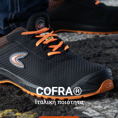
COFRA®
Ιταλική ποιότητα