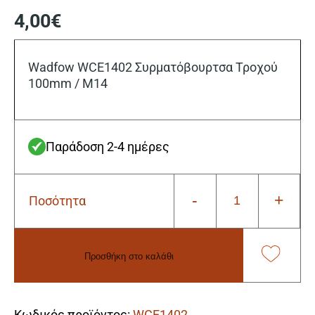
4,00
€
Wadfow WCE1402 Συρματόβουρτσα Τροχού
100mm / M14
Παράδοση 2-4 ημέρες
-
+
Ποσότητα
Wadfow
WCE1402
Συρματόβουρτσα
Τροχού
Προσθήκη στο καλάθι
100mm
/
Alternative:
M14
ποσότητα
Κωδικός προϊόντος:
WCE1402