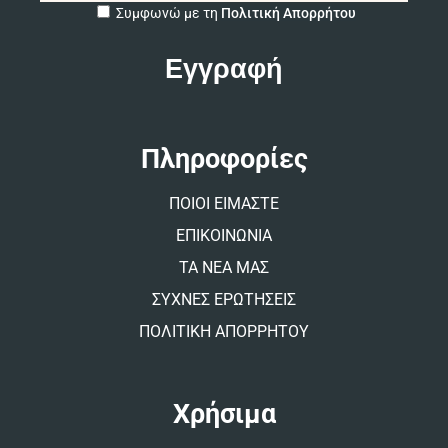
A
Συμφωνώ με τη
Πολιτική Απορρήτου
l
t
e
r
n
a
t
Πληροφορίες
i
v
ΠΟΙΟΙ ΕΙΜΑΣΤΕ
e
:
ΕΠΙΚΟΙΝΩΝΙΑ
ΤΑ ΝΕΑ ΜΑΣ
ΣΥΧΝΕΣ ΕΡΩΤΗΣΕΙΣ
ΠΟΛΙΤΙΚΗ ΑΠΟΡΡΗΤΟΥ
Χρήσιμα