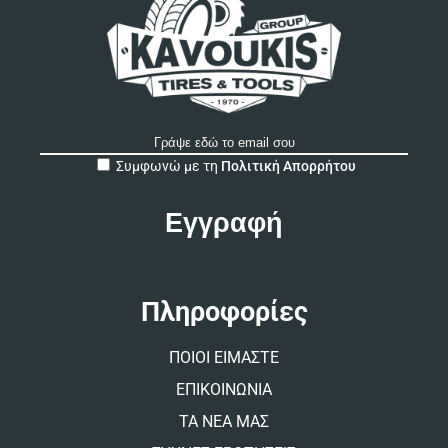
A
Συμφωνώ με τη
Πολιτική Απορρήτου
l
t
e
r
n
a
t
Πληροφορίες
i
v
ΠΟΙΟΙ ΕΙΜΑΣΤΕ
e
:
ΕΠΙΚΟΙΝΩΝΙΑ
ΤΑ ΝΕΑ ΜΑΣ