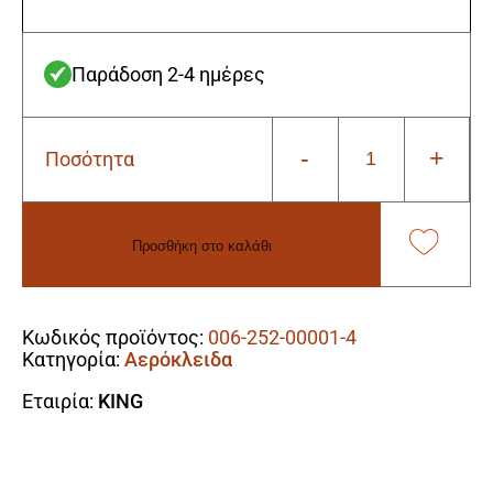
Παράδοση 2-4 ημέρες
-
+
Ποσότητα
King
90149
Αερόκλειδο
1"
Προσθήκη στο καλάθι
-
1900Nm
Alternative:
ποσότητα
Κωδικός προϊόντος:
006-252-00001-4
Κατηγορία:
Αερόκλειδα
Εταιρία:
KING