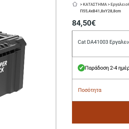
>
ΚΑΤΑΣΤΗΜΑ
>
Εργαλειο
Π55,4xB41,8xΥ28,8cm
84,50
€
Cat DA41003 Εργαλει
Παράδοση 2-4 ημέ
Ποσότητα
Cat
DA41003
Εργαλειοθήκη
χειρός
πλαστική
Π55,4xB41,8xΥ28,8cm
Alternative:
ποσότητα