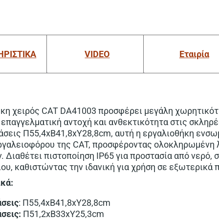
ΗΡΙΣΤΙΚΑ
VIDEO
Εταιρία
ήκη χειρός CAT DA41003 προσφέρει μεγάλη χωρητικότη
α επαγγελματική αντοχή και ανθεκτικότητα στις σκληρ
άσεις Π55,4xB41,8xΥ28,8cm, αυτή η εργαλιοθήκη ενσω
ργαλειοφόρου της CAT, προσφέροντας ολοκληρωμένη 
 Διαθέτει πιστοποίηση IP65 για προστασία από νερό, σ
ου, καθιστώντας την ιδανική για χρήση σε εξωτερικά 
ικά:
άσεις
: Π55,4xB41,8xΥ28,8cm
σεις:
Π51,2xB33xΥ25,3cm