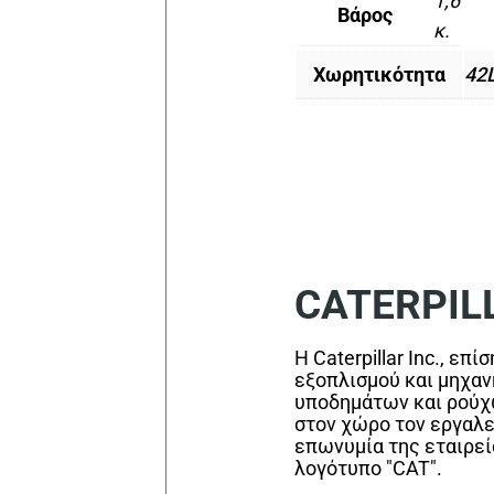
1,6
Βάρος
κ.
Χωρητικότητα
42
CATERPIL
Η Caterpillar Inc., ε
εξοπλισμού και μηχαν
υποδημάτων και ρούχων
στον χώρο τον εργαλε
επωνυμία της εταιρεία
λογότυπο "CAT".