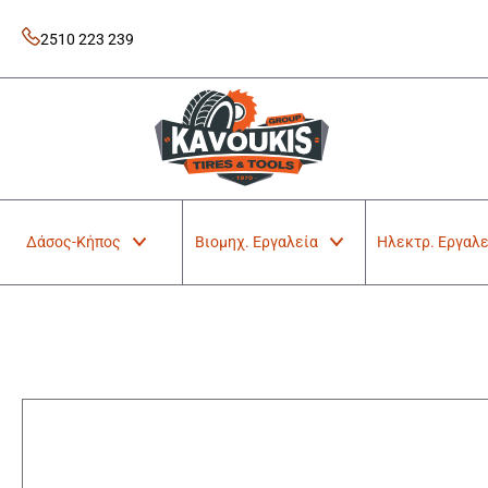
Skip
to
2510 223 239
content
Kavoukis Tools
Tires & Tools
Δάσος-Κήπος
Βιομηχ. Εργαλεία
Ηλεκτρ. Εργαλε