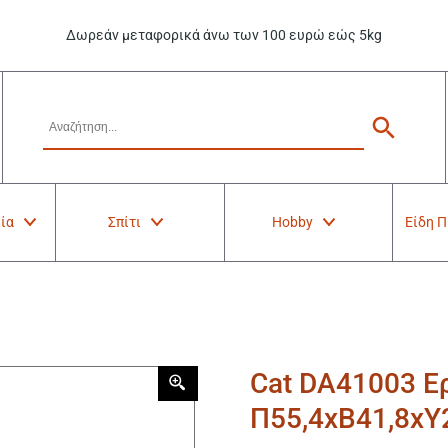
Δωρεάν μεταφορικά άνω των 100 ευρώ εώς 5kg
ία
Σπίτι
Hobby
Είδη 
Cat DA41003 Ε
Π55,4xB41,8xΥ