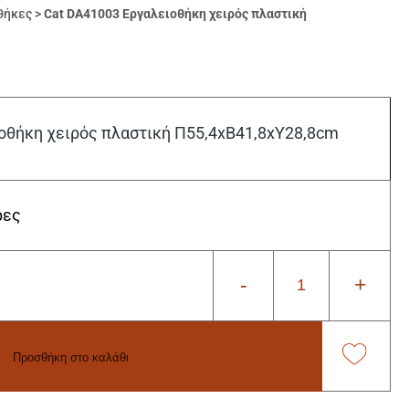
θήκες
>
Cat DA41003 Εργαλειοθήκη χειρός πλαστική
οθήκη χειρός πλαστική Π55,4xB41,8xΥ28,8cm
ρες
-
+
Προσθήκη στο καλάθι