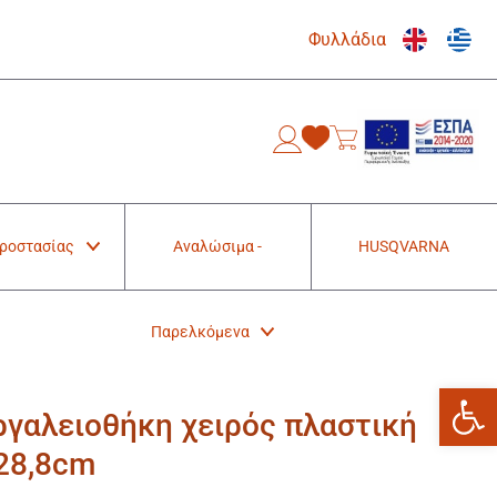
Φυλλάδια
0
Προστασίας
Αναλώσιμα -
HUSQVARNA
Παρελκόμενα
Ανοίξτε
ργαλειοθήκη χειρός πλαστική
28,8cm