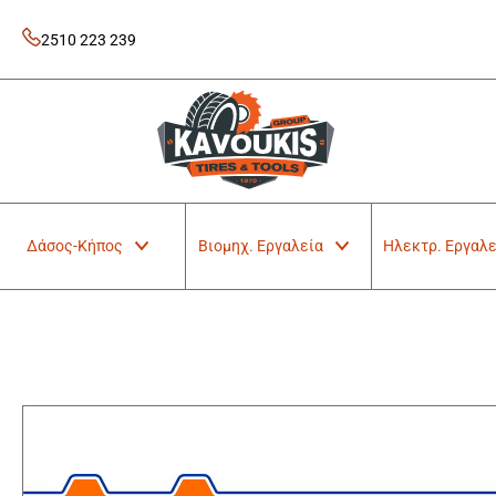
Skip
to
2510 223 239
content
Kavoukis Tools
Tires & Tools
Δάσος-Κήπος
Βιομηχ. Εργαλεία
Ηλεκτρ. Εργαλε