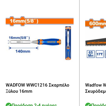
WADFOW WWC1216 Σκαρπέλο
Wadfow W
Ξύλου 16mm
Σκυρόδε
Παράδοση 2-4 ημέρες
Παράδο