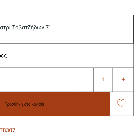
τρί Σοβατζήδων 7″
ρες
-
+
Προσθήκη στο καλάθι
T8307