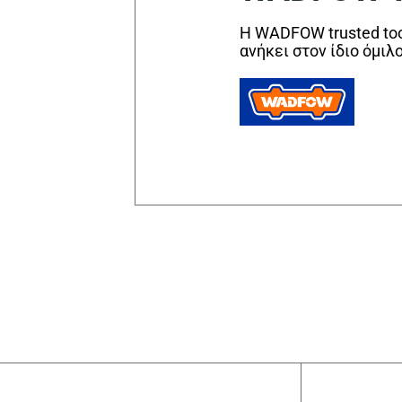
Η WADFOW trusted too
ανήκει στον ίδιο όμιλ