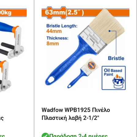
Wadfow WPB1925 Πινέλο
άς
Πλαστική λαβή 2-1/2″
ες
Παράδοση 2-4 ημέρες