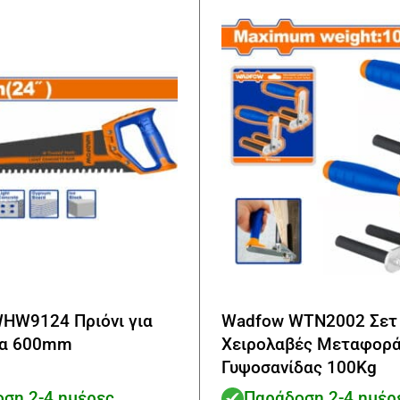
HW9124 Πριόνι για
Wadfow WTN2002 Σετ
μα 600mm
Χειρολαβές Μεταφορ
Γυψοσανίδας 100Kg
ση 2-4 ημέρες
Παράδοση 2-4 ημέρ