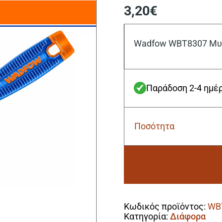
3,20
€
Wadfow WBT8307 Μυσ
Παράδοση 2-4 ημέ
Ποσότητα
Wadfow
WBT8307
Μυστρί
Σοβατζήδων
7"
ποσότητα
Alternative:
Κωδικός προϊόντος:
WB
Κατηγορία:
Διάφορα