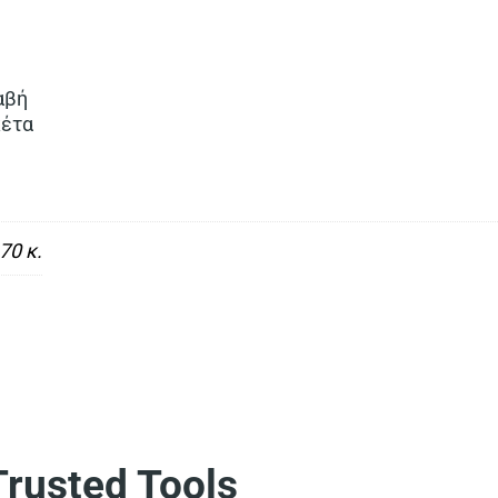
αβή
κέτα
70 κ.
usted Tools