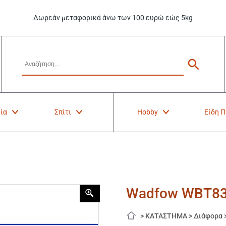
Δωρεάν μεταφορικά άνω των 100 ευρώ εώς 5kg
ία
Σπίτι
Hobby
Είδη 
Wadfow WBT83
>
ΚΑΤΑΣΤΗΜΑ
>
Διάφορα