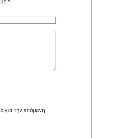
 με
*
γό για την επόμενη