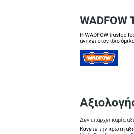
WADFOW Tr
Η WADFOW trusted too
ανήκει στον ίδιο όμιλ
Αξιολογή
Δεν υπάρχει καμία αξ
Κάνετε την πρώτη αξ