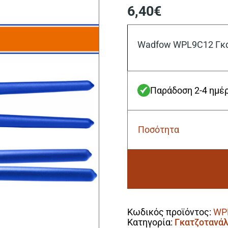
6,40
€
Wadfow WPL9C12 Γκ
Παράδοση 2-4 ημέ
Ποσότητα
Wadfow
WPL9C12
Γκαζοτανάλια
300mm
ποσότητα
Alternative:
Κωδικός προϊόντος:
WP
Κατηγορία:
Γκατζοτανάλ