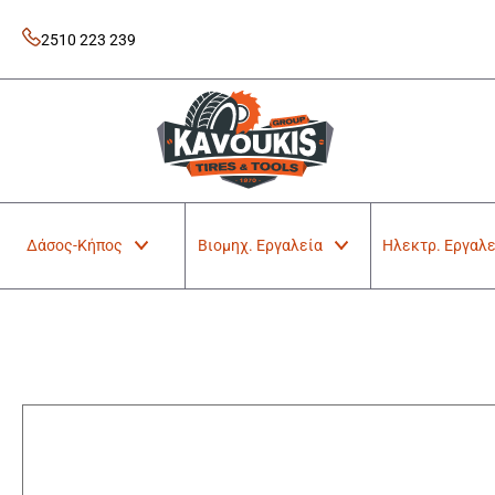
Skip
to
2510 223 239
content
Kavoukis Tools
Tires & Tools
Δάσος-Κήπος
Βιομηχ. Εργαλεία
Ηλεκτρ. Εργαλε