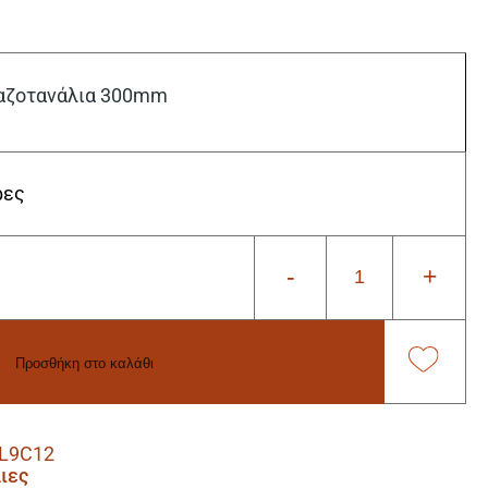
αζοτανάλια 300mm
ρες
-
+
Προσθήκη στο καλάθι
L9C12
ιες