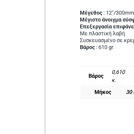
Μέγεθος
: 12″/300m
Μέγιστο
άνοιγμα
σύσ
Επεξεργασία επιφάνε
Με πλαστική λαβή
Συσκευασμένο σε κρε
Βάρος
: 610 gr
0,610
Βάρος
κ.
Μήκος
30