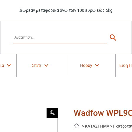
Δωρεάν μεταφορικά άνω των 100 ευρώ εώς 5kg
ία
Σπίτι
Hobby
Είδη 
Wadfow WPL9C
>
ΚΑΤΑΣΤΗΜΑ
>
Γκατζοτα