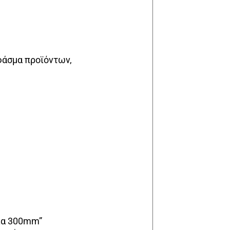
φάσμα προϊόντων,
λια 300mm”