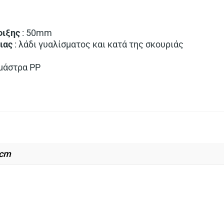
m
φιξης
: 50mm
ιας
: λάδι γυαλίσματος και κατά της σκουριάς
μάστρα PP
 cm