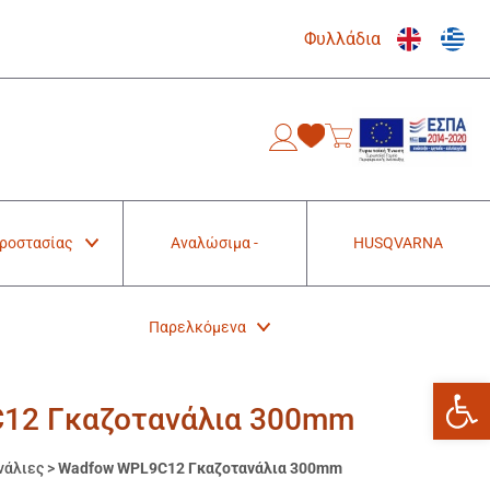
Φυλλάδια
0
Προστασίας
Αναλώσιμα -
HUSQVARNA
Παρελκόμενα
Ανοίξτε
12 Γκαζοτανάλια 300mm
νάλιες
>
Wadfow WPL9C12 Γκαζοτανάλια 300mm