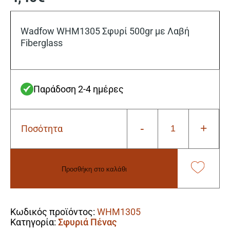
Wadfow WHM1305 Σφυρί 500gr με Λαβή
Fiberglass
Παράδοση 2-4 ημέρες
-
+
Ποσότητα
Wadfow
WHM1305
Σφυρί
500gr
Προσθήκη στο καλάθι
με
Λαβή
Alternative:
Fiberglass
ποσότητα
Κωδικός προϊόντος:
WHM1305
Κατηγορία:
Σφυριά Πένας