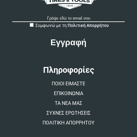
A
Συμφωνώ με τη
Πολιτική Απορρήτου
l
t
e
r
n
a
t
Πληροφορίες
i
v
ΠΟΙΟΙ ΕΙΜΑΣΤΕ
e
:
ΕΠΙΚΟΙΝΩΝΙΑ
ΤΑ ΝΕΑ ΜΑΣ
ΣΥΧΝΕΣ ΕΡΩΤΗΣΕΙΣ
ΠΟΛΙΤΙΚΗ ΑΠΟΡΡΗΤΟΥ