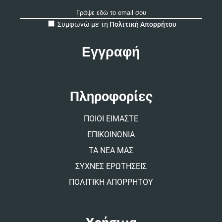
A
Συμφωνώ με τη
Πολιτική Απορρήτου
l
t
e
r
n
a
t
Πληροφορίες
i
v
ΠΟΙΟΙ ΕΙΜΑΣΤΕ
e
:
ΕΠΙΚΟΙΝΩΝΙΑ
ΤΑ ΝΕΑ ΜΑΣ
ΣΥΧΝΕΣ ΕΡΩΤΗΣΕΙΣ
ΠΟΛΙΤΙΚΗ ΑΠΟΡΡΗΤΟΥ