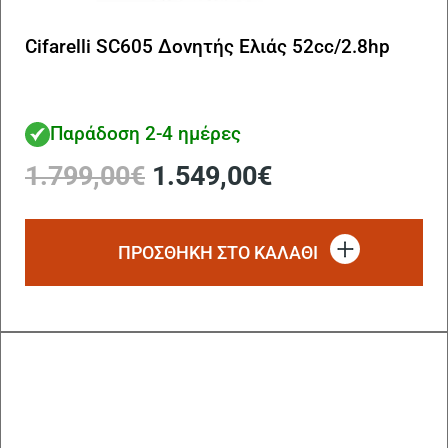
Cifarelli SC605 Δονητής Ελιάς 52cc/2.8hp
Παράδοση 2-4 ημέρες
Original
Η
1.799,00
€
1.549,00
€
price
τρέχουσα
was:
τιμή
1.799,00€.
είναι:
ΠΡΟΣΘΗΚΗ ΣΤΟ ΚΑΛΑΘΙ
1.549,00€.