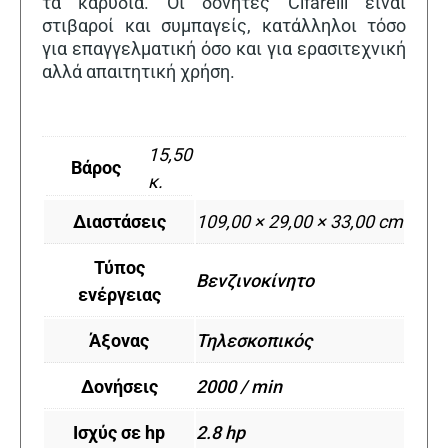
τα καρύδια. Οι δονητές Cifarelli είναι
στιβαροί και συμπαγείς, κατάλληλοι τόσο
για επαγγελματική όσο και για ερασιτεχνική
αλλά απαιτητική χρήση.
15,50
Βάρος
κ.
Διαστάσεις
109,00 × 29,00 × 33,00 cm
Τύπος
Βενζινοκίνητο
ενέργειας
Άξονας
Τηλεσκοπικός
Δονήσεις
2000 / min
Ισχύς σε hp
2.8 hp