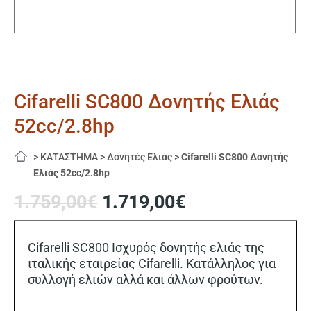
Cifarelli SC800 Δονητής Ελιάς
52cc/2.8hp
>
ΚΑΤΑΣΤΗΜΑ
>
Δονητές Ελιάς
>
Cifarelli SC800 Δονητής
Ελιάς 52cc/2.8hp
Original
Η
1.759,00
€
1.719,00
€
price
τρέχουσα
was:
τιμή
1.759,00€.
είναι:
Cifarelli SC800 Ισχυρός δονητής ελιάς της
1.719,00€.
ιταλικής εταιρείας Cifarelli. Κατάλληλος για
συλλογή ελιών αλλά και άλλων φρούτων.