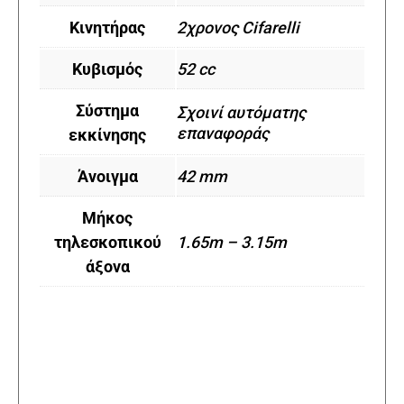
Κινητήρας
2χρονος Cifarelli
Κυβισμός
52 cc
Σύστημα
Σχοινί αυτόματης
επαναφοράς
εκκίνησης
Άνοιγμα
42 mm
Μήκος
τηλεσκοπικού
1.65m – 3.15m
άξονα