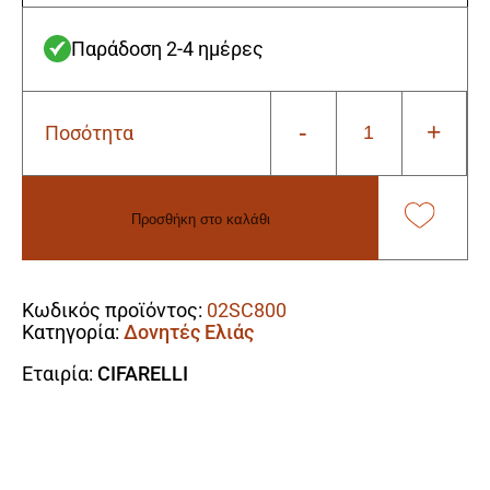
Παράδοση 2-4 ημέρες
-
+
Ποσότητα
Cifarelli
SC800
Δονητής
Ελιάς
Προσθήκη στο καλάθι
52cc/2.8hp
ποσότητα
Alternative:
Κωδικός προϊόντος:
02SC800
Κατηγορία:
Δονητές Ελιάς
Εταιρία:
CIFARELLI