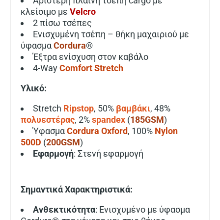
Αριστερή πλαϊνή τσέπη cargo με
κλείσιμο με
Velcro
2 πίσω τσέπες
Ενισχυμένη τσέπη – θήκη μαχαιριού με
ύφασμα
Cordura
®
Έξτρα ενίσχυση στον καβάλο
4-Way
Comfort Stretch
Υλικό:
Stretch
Ripstop
, 50%
βαμβάκι
, 48%
πολυεστέρας
, 2%
spandex
(
185GSM
)
Ύφασμα
Cordura Oxford
, 100%
Nylon
500D
(
200GSM
)
Εφαρμογή
: Στενή εφαρμογή
Σημαντικά Χαρακτηριστικά:
Ανθεκτικότητα
: Ενισχυμένο με ύφασμα