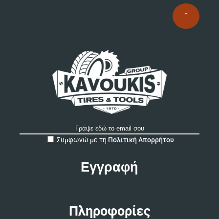
επ
↑
στ
σε
το
πρ
A
Συμφωνώ με τη
Πολιτική Απορρήτου
l
t
e
r
n
a
t
Πληροφορίες
i