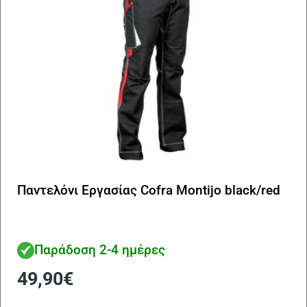
στ
σε
το
πρ
Παντελόνι Εργασίας Cofra Montijo black/red
Παράδοση 2-4 ημέρες
49,90
€
Αυ