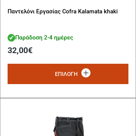
Παντελόνι Εργασίας Cofra Kalamata khaki
Παράδοση 2-4 ημέρες
32,00
€
Αυ
το
ΕΠΙΛΟΓΗ
πρ
έχ
πο
πα
Οι
επ
μπ
να
επ