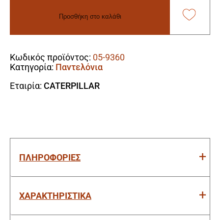
Παντελόνι
Εργασίας
Προσθήκη στο καλάθι
Γκρι
L
Alternative:
(US
34/32)
Κωδικός προϊόντος:
05-9360
1080051
Κατηγορία:
Παντελόνια
ποσότητα
Εταιρία:
CATERPILLAR
ΠΛΗΡΟΦΟΡΙΕΣ
ΧΑΡΑΚΤΗΡΙΣΤΙΚΑ