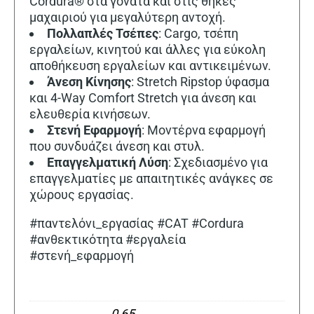
Cordura® στα γόνατα και στις θήκες
μαχαιριού για μεγαλύτερη αντοχή.
Πολλαπλές
Τσέπες
: Cargo, τσέπη
εργαλείων, κινητού και άλλες για εύκολη
αποθήκευση εργαλείων και αντικειμένων.
Άνεση Κίνησης
: Stretch Ripstop ύφασμα
και 4-Way Comfort Stretch για άνεση και
ελευθερία κινήσεων.
Στενή Εφαρμογή
: Μοντέρνα εφαρμογή
που συνδυάζει άνεση και στυλ.
Επαγγελματική Λύση
: Σχεδιασμένο για
επαγγελματίες με απαιτητικές ανάγκες σε
χώρους εργασίας.
#παντελόνι_εργασίας #CAT #Cordura
#ανθεκτικότητα #εργαλεία
#στενή_εφαρμογή
0,65