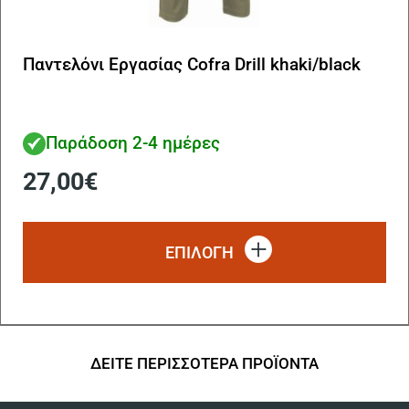
Παντελόνι Εργασίας Cofra Drill khaki/black
Παράδοση 2-4 ημέρες
27,00
€
Αυ
το
ΕΠΙΛΟΓΗ
πρ
έχ
πο
πα
Οι
επ
ΔΕΙΤΕ ΠΕΡΙΣΣΟΤΕΡΑ ΠΡΟΪΟΝΤΑ
μπ
να