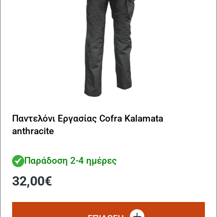
Παντελόνι Εργασίας Cofra Kalamata
anthracite
Παράδοση 2-4 ημέρες
32,00
€
Αυ
το