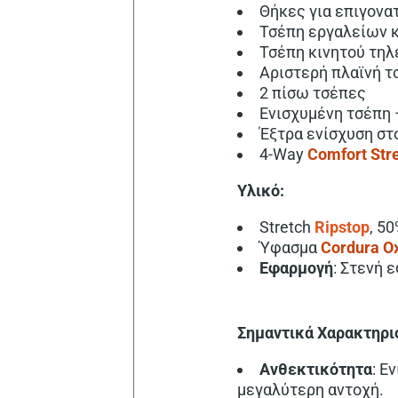
Θήκες για επιγονα
Τσέπη εργαλείων κ
Τσέπη κινητού τηλ
Αριστερή πλαϊνή τ
2 πίσω τσέπες
Ενισχυμένη τσέπη 
Έξτρα ενίσχυση στ
4-Way
Comfort Str
Υλικό:
Stretch
Ripstop
, 5
Ύφασμα
Cordura O
Εφαρμογή
: Στενή 
Σημαντικά Χαρακτηρι
Ανθεκτικότητα
: Ε
μεγαλύτερη αντοχή.