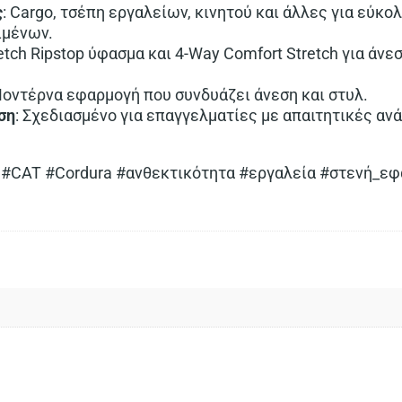
ς
: Cargo, τσέπη εργαλείων, κινητού και άλλες για εύκ
ιμένων.
retch Ripstop ύφασμα και 4-Way Comfort Stretch για άνε
Μοντέρνα εφαρμογή που συνδυάζει άνεση και στυλ.
ση
: Σχεδιασμένο για επαγγελματίες με απαιτητικές α
 #CAT #Cordura #ανθεκτικότητα #εργαλεία #στενή_ε