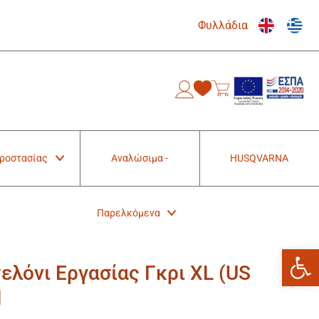
Φυλλάδια
0
Προστασίας
Αναλώσιμα -
HUSQVARNA
Παρελκόμενα
Ανοίξτε
ελόνι Εργασίας Γκρι XL (US
1