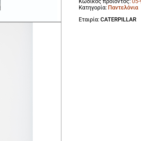
Κωδικός προϊόντος:
05-
1080051
Κατηγορία:
Παντελόνια
ποσότητα
Εταιρία:
CATERPILLAR