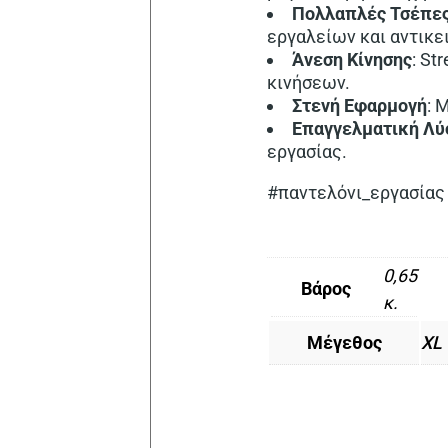
Πολλαπλές
Τσέπε
εργαλείων και αντικε
Άνεση Κίνησης
: St
κινήσεων.
Στενή Εφαρμογή
: 
Επαγγελματική Λύ
εργασίας.
#παντελόνι_εργασίας
0,65
Βάρος
κ.
Μέγεθος
XL