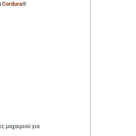
α
Cordura
®
ες μαχαιριού για