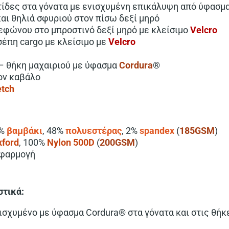
τίδες στα γόνατα με ενισχυμένη επικάλυψη από ύφασμ
αι θηλιά σφυριού στον πίσω δεξί μηρό
εφώνου στο μπροστινό δεξί μηρό με κλείσιμο
Velcro
σέπη cargo με κλείσιμο με
Velcro
– θήκη μαχαιριού με ύφασμα
Cordura
®
ον καβάλο
etch
0%
βαμβάκι
, 48%
πολυεστέρας
, 2%
spandex
(
185GSM
)
xford
, 100%
Nylon 500D
(
200GSM
)
εφαρμογή
στικά:
νισχυμένο με ύφασμα Cordura® στα γόνατα και στις θήκ