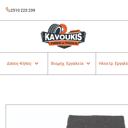
Skip
to
2510 223 239
content
Kavoukis Tools
Tires & Tools
Δάσος-Κήπος
Βιομηχ. Εργαλεία
Ηλεκτρ. Εργαλε