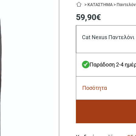
>
ΚΑΤΑΣΤΗΜΑ
>
Παντελόν
59,90
€
Cat Nexus Παντελόνι 
Παράδοση 2-4 ημέ
Ποσότητα
Cat
Nexus
Παντελόνι
Εργασίας
Γκρι
XL
Alternative:
(US
36/32)