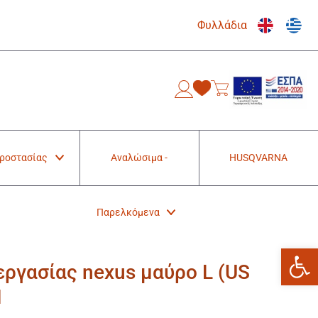
Φυλλάδια
0
Προστασίας
Αναλώσιμα -
HUSQVARNA
Παρελκόμενα
Ανοίξτε
εργασίας nexus μαύρο L (US
1