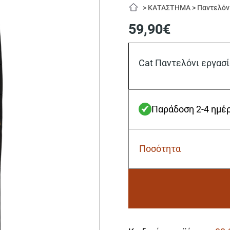
>
ΚΑΤΑΣΤΗΜΑ
>
Παντελόν
59,90
€
Cat Παντελόνι εργασί
Παράδοση 2-4 ημέ
Ποσότητα
Cat
Παντελόνι
εργασίας
nexus
μαύρο
L
Alternative:
(US
34/32)