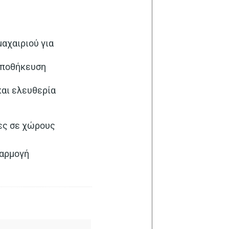
μαχαιριού για
 αποθήκευση
και ελευθερία
κες σε χώρους
φαρμογή