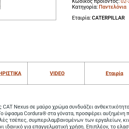
Κωδικός προϊόντος:
02-
1080051
Κατηγορία:
Παντελόνια
ποσότητα
Εταιρία:
CATERPILLAR
ΗΡΙΣΤΙΚΑ
VIDEO
Εταιρία
ς CAT Nexus σε μαύρο χρώμα συνδυάζει ανθεκτικότητα
ο ύφασμα Cordura® στα γόνατα, προσφέρει αυξημένη π
λές τσέπες, συμπεριλαμβανομένων των εργαλείων, κιν
ι ιδανικό για επαγγελματική χρήση. Επιπλέον, το ελασ