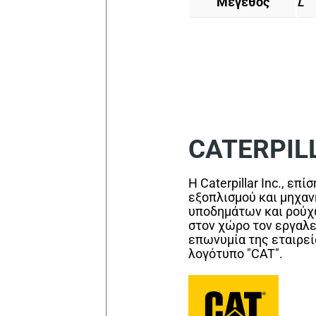
Μέγεθος
L
CATERPIL
Η Caterpillar Inc., ε
εξοπλισμού και μηχαν
υποδημάτων και ρούχων
στον χώρο τον εργαλε
επωνυμία της εταιρεία
λογότυπο "CAT".