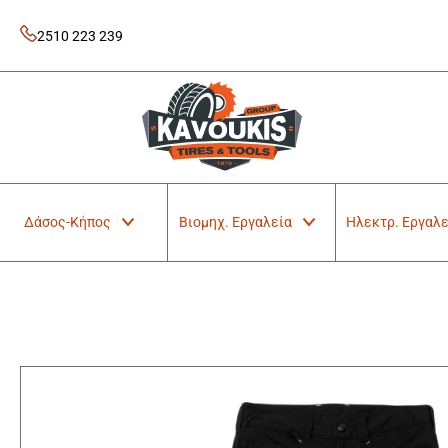
Skip
to
2510 223 239
content
Kavoukis Tools
Tires & Tools
Δάσος-Κήπος
Βιομηχ. Εργαλεία
Ηλεκτρ. Εργαλε