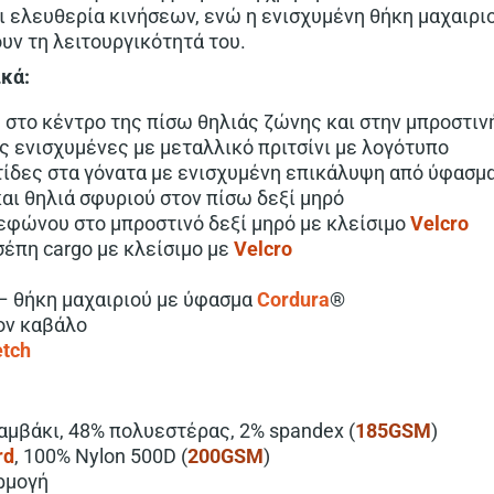
ι ελευθερία κινήσεων, ενώ η ενισχυμένη θήκη μαχαιριο
υν τη λειτουργικότητά του.
ικά:
 στο κέντρο της πίσω θηλιάς ζώνης και στην μπροστιν
 ενισχυμένες με μεταλλικό πριτσίνι με λογότυπο
τίδες στα γόνατα με ενισχυμένη επικάλυψη από ύφασμ
αι θηλιά σφυριού στον πίσω δεξί μηρό
εφώνου στο μπροστινό δεξί μηρό με κλείσιμο
Velcro
σέπη cargo με κλείσιμο με
Velcro
– θήκη μαχαιριού με ύφασμα
Cordura
®
ον καβάλο
etch
βαμβάκι, 48% πολυεστέρας, 2% spandex (
185GSM
)
rd
, 100% Nylon 500D (
200GSM
)
αρμογή