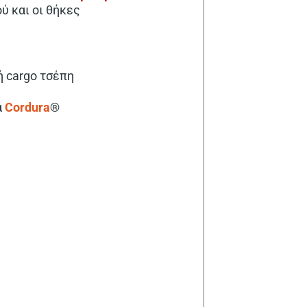
ύ και οι θήκες
ή cargo τσέπη
α
Cordura
®