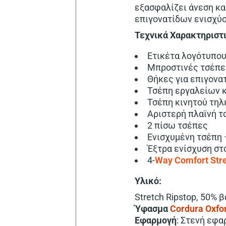
εξασφαλίζει άνεση κα
επιγονατίδων ενισχύο
Τεχνικά Χαρακτηριστ
Ετικέτα λογότυπου
Μπροστινές τσέπες
Θήκες για επιγονα
Τσέπη εργαλείων κ
Τσέπη κινητού τηλ
Αριστερή πλαϊνή τ
2 πίσω τσέπες
Ενισχυμένη τσέπη 
Έξτρα ενίσχυση στ
4-
Way Comfort Str
Υλικό:
Stretch Ripstop, 50% 
Ύφασμα
Cordura Oxfo
Εφαρμογή
: Στενή εφ