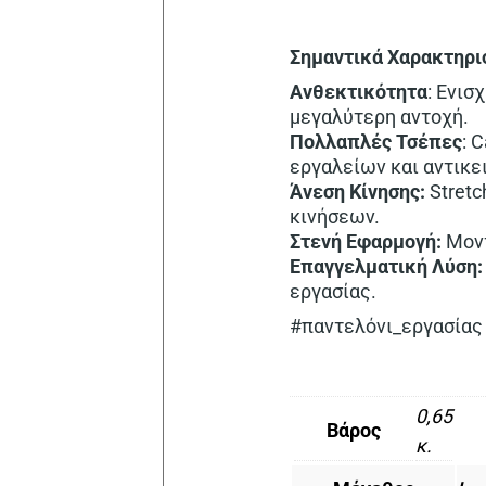
Σημαντικά Χαρακτηρι
Ανθεκτικότητα
: Ενισ
μεγαλύτερη αντοχή.
Πολλαπλές Τσέπες
: 
εργαλείων και αντικε
Άνεση Κίνησης:
Stretc
κινήσεων.
Στενή Εφαρμογή:
Μοντ
Επαγγελματική Λύση:
εργασίας.
#παντελόνι_εργασίας
0,65
Βάρος
κ.