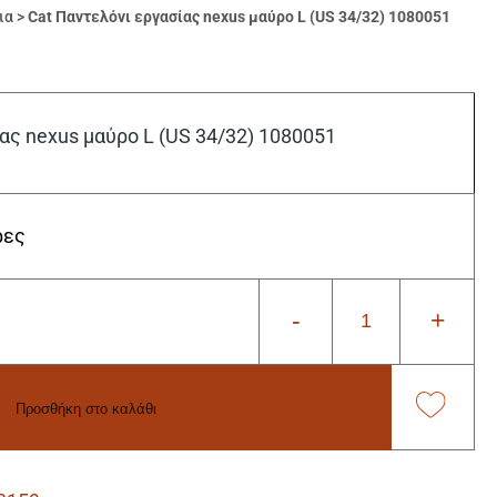
ια
>
Cat Παντελόνι εργασίας nexus μαύρο L (US 34/32) 1080051
ας nexus μαύρο L (US 34/32) 1080051
ρες
-
+
Προσθήκη στο καλάθι