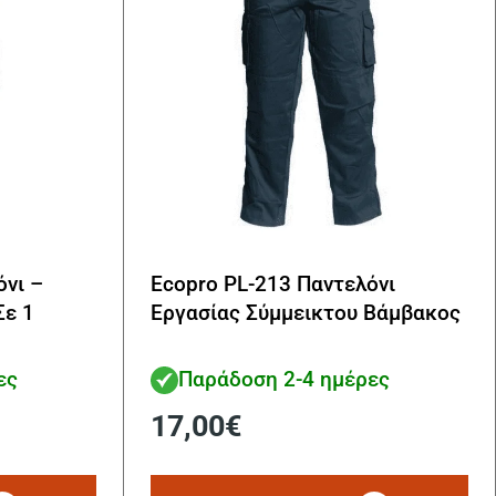
όνι –
Ecopro PL-213 Παντελόνι
Σε 1
Εργασίας Σύμμεικτου Βάμβακος
ες
Παράδοση 2-4 ημέρες
17,00
€
Αυτό
Αυ
το
το