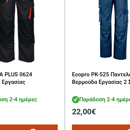
A PLUS 0624
Ecopro PK-525 Παντελ
 Εργασίας
Βερμούδα Εργασίας 2 
ση 2-4 ημέρες
Παράδοση 2-4 ημέρ
22,00
€
Αυτό
το