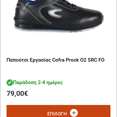
Παπούτσι Εργασίας Cofra Prock O2 SRC FO
Παράδοση 2-4 ημέρες
79,00
€
Αυ
το
ΕΠΙΛΟΓΗ
πρ