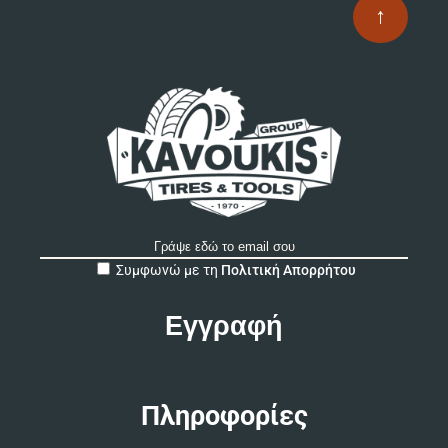
επ
↑
στ
σε
το
πρ
A
Συμφωνώ με τη
Πολιτική Απορρήτου
l
t
e
r
n
a
t
Πληροφορίες
i