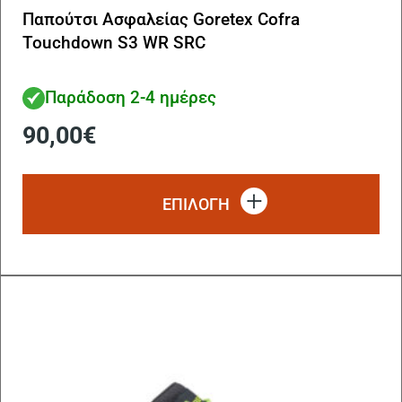
Παπούτσι Ασφαλείας Goretex Cofra
Touchdown S3 WR SRC
Παράδοση 2-4 ημέρες
90,00
€
Αυ
το
ΕΠΙΛΟΓΗ
πρ
έχ
πο
πα
Οι
επ
μπ
να
επ
στ