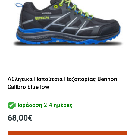
σε
το
πρ
Αθλητικά Παπούτσια Πεζοπορίας Bennon
Calibro blue low
Παράδοση 2-4 ημέρες
68,00
€
Αυ