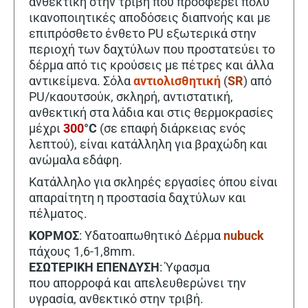
ανθεκτική στην τριβή που προσφέρει πολύ
ικανοποιητικές αποδόσεις διαπνοής και με
επιπρόσθετο ένθετο PU εξωτερικά στην
περιοχή των δαχτύλων που προστατεύει το
δέρμα από τις κρούσεις με πέτρες και άλλα
αντικείμενα. Σόλα
αντιολισθητική
(
SR
) από
PU/καουτσούκ, σκληρή, αντιστατική,
ανθεκτική στα λάδια και στις θερμοκρασίες
μέχρι
300
°C
(σε επαφή διάρκειας ενός
λεπτού), είναι κατάλληλη για βραχώδη και
ανώμαλα εδάφη.
Κατάλληλο για σκληρές εργασίες όπου είναι
απαραίτητη η προστασία δαχτύλων και
πέλματος.
ΚΟΡΜΟΣ
: Υδατοαπωθητικό Δέρμα
nubuck
πάχους 1,6-1,8mm.
ΕΣΩΤΕΡΙΚΗ ΕΠΕΝΔΥΣΗ
: Ύφασμα
που απορροφά και απελευθερώνει την
υγρασία, ανθεκτικό στην τριβή.