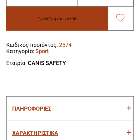
Rock
Aplit
S3
Προσθήκη στο καλάθι
FO
SC
Alternative:
SR
HRO
Κωδικός προϊόντος:
2574
Παπούτσι
Κατηγορία:
Sport
Ασφαλείας
ποσότητα
Εταιρία:
CANIS SAFETY
ΠΛΗΡΟΦΟΡΙΕΣ
ΧΑΡΑΚΤΗΡΙΣΤΙΚΑ