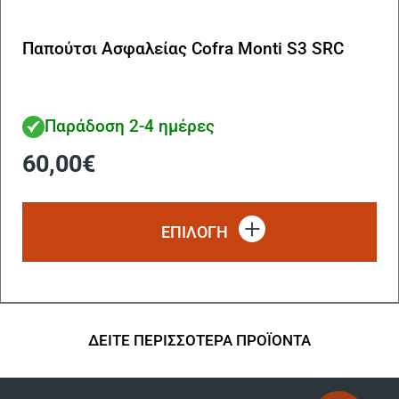
Παπούτσι Ασφαλείας Cofra Monti S3 SRC
Παράδοση 2-4 ημέρες
60,00
€
Αυ
το
ΕΠΙΛΟΓΗ
πρ
έχ
πο
πα
Οι
επ
ΔΕΙΤΕ ΠΕΡΙΣΣΟΤΕΡΑ ΠΡΟΪΟΝΤΑ
μπ
να