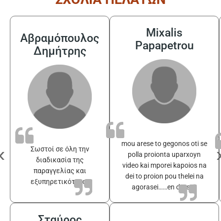
Mixalis
Αβραμόπουλος
Papapetrou
Δημήτρης
mou arese to gegonos oti se
‹
Σωστοί σε όλη την
polla proionta uparxoyn
διαδικασία της
video kai mporei kapoios na
παραγγελίας και
dei to proion pou thelei na
εξυπηρετικότατοι
agorasei……en drasei!
Σταύρος