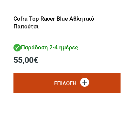
Cofra Top Racer Blue Αθλητικό
Παπούτσι
Παράδοση 2-4 ημέρες
55,00
€
Αυτό
το
ΕΠΙΛΟΓΗ
προϊ
έχει
πολλ
παρα
Οι
επιλ
μπορ
να