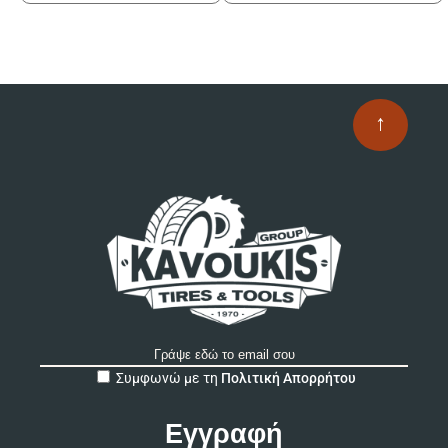
↑
A
Συμφωνώ με τη
Πολιτική Απορρήτου
l
t
e