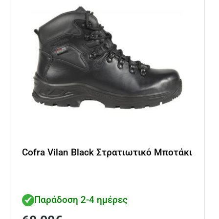
επιλ
στη
σελί
του
προϊ
Cofra Vilan Black Στρατιωτικό Μποτάκι
Παράδοση 2-4 ημέρες