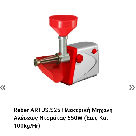
«
»
Reber ARTUS.S25 Ηλεκτρική Μηχανή
Αλέσεως Ντομάτας 550W (Έως Και
100kg/Hr)