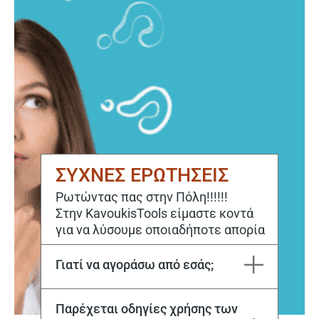
ΣΥΧΝΕΣ ΕΡΩΤΗΣΕΙΣ
Ρωτώντας πας στην Πόλη!!!!!!
Στην KavoukisTools είμαστε κοντά
για να λύσουμε οποιαδήποτε απορία
Γιατί να αγοράσω από εσάς;
Η εταιρεία Μιχάλης Καβούκης και ΣΙΑ ΕΕ εδρεύει στην Καβάλα από το 1970. Στόχος μας είναι να ικανοποιούμε κάθε σας ανάγκη, τόσο για την αγορά, όσο και για την επόμενη μέρα με το εξειδικευμένο service μας.
Παρέχεται οδηγίες χρήσης των