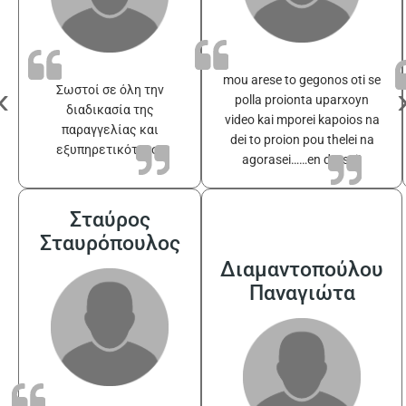
mou arese to gegonos oti se
‹
Σωστοί σε όλη την
polla proionta uparxoyn
διαδικασία της
video kai mporei kapoios na
παραγγελίας και
dei to proion pou thelei na
εξυπηρετικότατοι
agorasei……en drasei!
Σταύρος
Σταυρόπουλος
Διαμαντοπούλου
Παναγιώτα