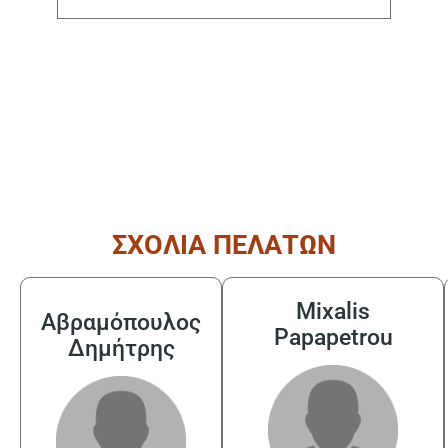
( από τις 08:30 έως τις 17:30 )
ΣΧΟΛΙΑ ΠΕΛΑΤΩΝ
Mixalis
Αβραμόπουλος
Papapetrou
Δημήτρης