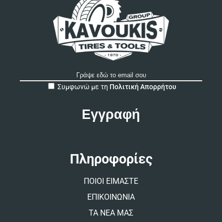
A
Συμφωνώ με τη
Πολιτική Απορρήτου
l
t
e
r
n
a
t
Πληροφορίες
i
v
ΠΟΙΟΙ ΕΙΜΑΣΤΕ
e
:
ΕΠΙΚΟΙΝΩΝΙΑ
ΤΑ ΝΕΑ ΜΑΣ