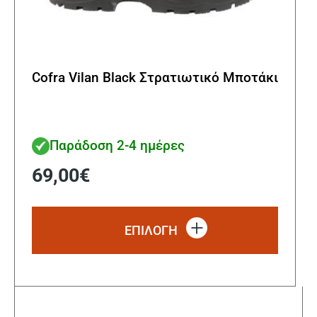
Cofra Vilan Black Στρατιωτικό Μποτάκι
Παράδοση 2-4 ημέρες
69,00
€
Αυτό
το
ΕΠΙΛΟΓΗ
προϊόν
έχει
πολλα
παραλ
Οι
επιλο