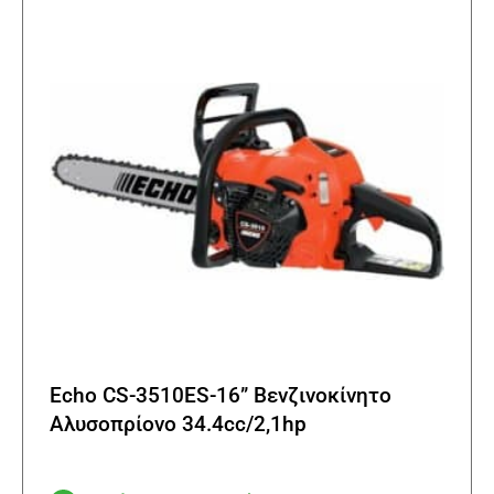
μπορο
να
επιλε
στη
σελίδα
του
προϊό
Echo CS-3510ES-16” Βενζινοκίνητο
Αλυσοπρίονο 34.4cc/2,1hp