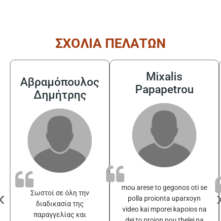
ΣΧΟΛΙΑ ΠΕΛΑΤΩΝ
Mixalis
Αβραμόπουλος
Papapetrou
Δημήτρης
mou arese to gegonos oti se
‹
Σωστοί σε όλη την
polla proionta uparxoyn
διαδικασία της
video kai mporei kapoios na
παραγγελίας και
dei to proion pou thelei na