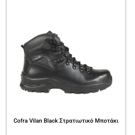
Οι
επιλ
μπορ
να
επιλ
στη
σελί
του
προϊ
Cofra Vilan Black Στρατιωτικό Μποτάκι