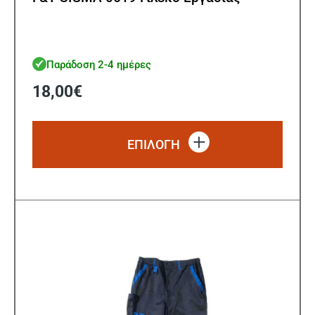
Παράδοση 2-4 ημέρες
18,00
€
Αυτό
το
ΕΠΙΛΟΓΗ
προϊό
έχει
πολλ
παρα
Οι
επιλ
μπορ
να
επιλ
στη
σελίδ