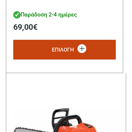
Παράδοση 2-4 ημέρες
69,00
€
Αυτό
το
ΕΠΙΛΟΓΗ
προϊόν
έχει
πολλα
παραλ
Οι
επιλο
μπορο
να
επιλε
στη
σελίδα
του