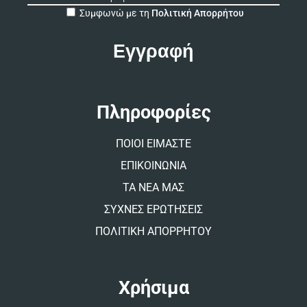
A
Συμφωνώ με τη
Πολιτική Απορρήτου
l
t
e
r
n
a
t
Πληροφορίες
i
v
ΠΟΙΟΙ ΕΙΜΑΣΤΕ
e
:
ΕΠΙΚΟΙΝΩΝΙΑ
ΤΑ ΝΕΑ ΜΑΣ
ΣΥΧΝΕΣ ΕΡΩΤΗΣΕΙΣ
ΠΟΛΙΤΙΚΗ ΑΠΟΡΡΗΤΟΥ
Χρήσιμα