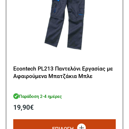
του
προϊ
Εcontech PL213 Παντελόνι Εργασίας με
Αφαιρούμενα Μπατζάκια Μπλε
Παράδοση 2-4 ημέρες
19,90
€
Αυτό
το
ΕΠΙΛΟΓΗ