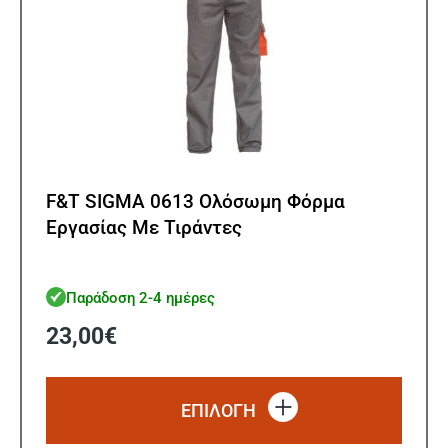
F&T SIGMA 0613 Ολόσωμη Φόρμα
Εργασίας Με Τιράντες
Παράδοση 2-4 ημέρες
23,00
€
Αυτό
το
ΕΠΙΛΟΓΗ
προϊό
έχει