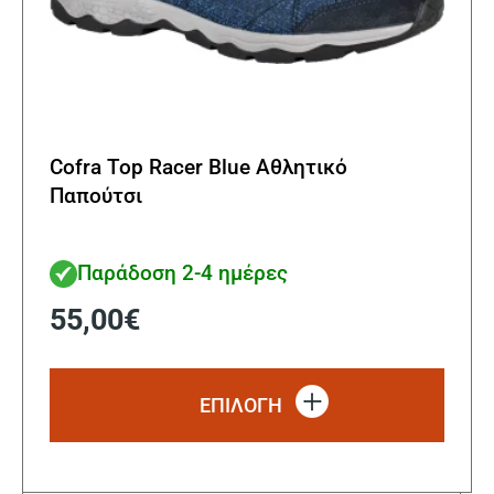
Cofra Top Racer Blue Αθλητικό
Παπούτσι
Παράδοση 2-4 ημέρες
55,00
€
Αυτό
το
ΕΠΙΛΟΓΗ
προϊ
έχει
πολλ
παρα