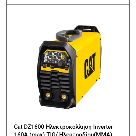
Cat DZ1600 Ηλεκτροκόλληση Ιnverter
160A (max) TIG/ Ηλεκτροδίου(MMA)