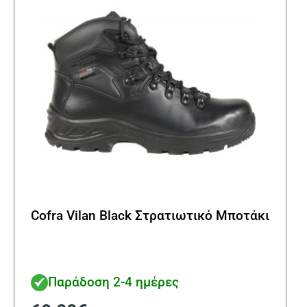
επιλ
στη
σελί
του
προϊ
Cofra Vilan Black Στρατιωτικό Μποτάκι
Παράδοση 2-4 ημέρες