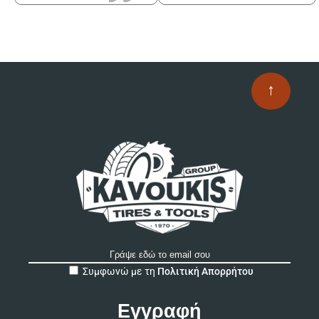
↑
A
Συμφωνώ με τη
Πολιτική Απορρήτου
l
t
e