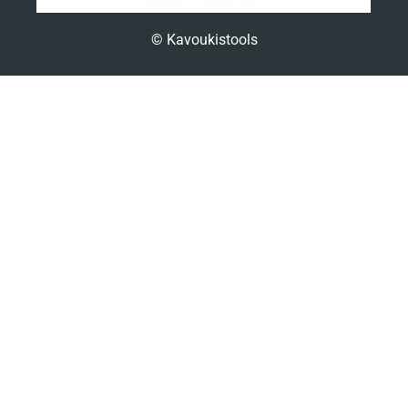
© Kavoukistools