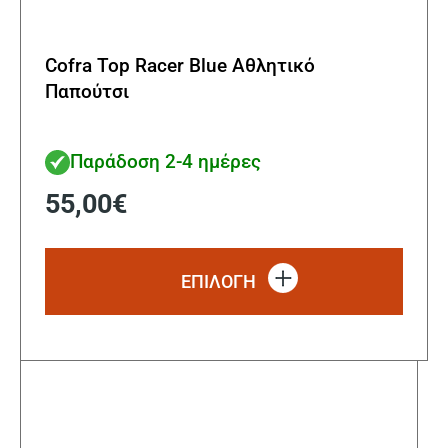
Cofra Top Racer Blue Αθλητικό
Παπούτσι
Παράδοση 2-4 ημέρες
55,00
€
Αυτό
το
ΕΠΙΛΟΓΗ
προϊ
έχει
πολλ
παρα
Οι
επιλ
μπορ
να