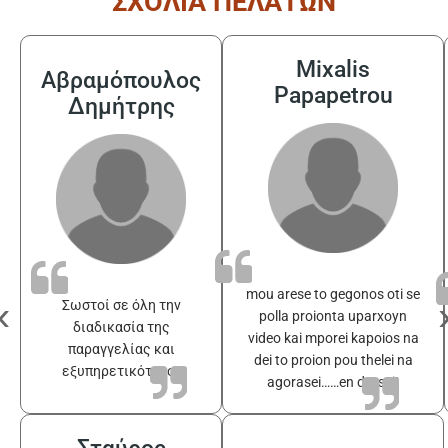
ΣΧΟΛΙΑ ΠΕΛΑΤΩΝ
Mixalis
Αβραμόπουλος
Papapetrou
Δημήτρης
mou arese to gegonos oti se
‹
Σωστοί σε όλη την
polla proionta uparxoyn
διαδικασία της
video kai mporei kapoios na
παραγγελίας και
dei to proion pou thelei na
εξυπηρετικότατοι
agorasei……en drasei!
Σταύρος