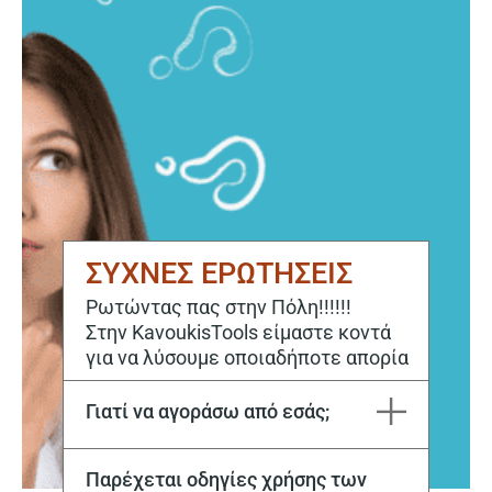
ΣΥΧΝΕΣ ΕΡΩΤΗΣΕΙΣ
Ρωτώντας πας στην Πόλη!!!!!!
Στην KavoukisTools είμαστε κοντά
για να λύσουμε οποιαδήποτε απορία
Γιατί να αγοράσω από εσάς;
Η εταιρεία Μιχάλης Καβούκης και ΣΙΑ ΕΕ εδρεύει στην Καβάλα από το 1970. Στόχος μας είναι να ικανοποιούμε κάθε σας ανάγκη, τόσο για την αγορά, όσο και για την επόμενη μέρα με το εξειδικευμένο service μας.
Παρέχεται οδηγίες χρήσης των