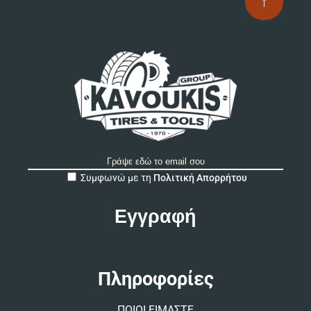
↑
A
Συμφωνώ με τη
Πολιτική Απορρήτου
l
t
e
r
n
a
t
Πληροφορίες
i
v
ΠΟΙΟΙ ΕΙΜΑΣΤΕ