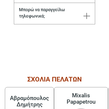
Υπάρχει τόσο σε γνήσια όσο και σε aftermarket.
Μπορώ να παραγγείλω
τηλεφωνικά;
( από τις 08:30 έως τις 17:30 )
ΣΧΟΛΙΑ ΠΕΛΑΤΩΝ
Mixalis
Αβραμόπουλος
Papapetrou
Δημήτρης