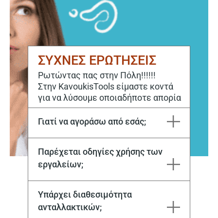
ΣΥΧΝΕΣ ΕΡΩΤΗΣΕΙΣ
Ρωτώντας πας στην Πόλη!!!!!!
Στην KavoukisTools είμαστε κοντά
για να λύσουμε οποιαδήποτε απορία
Γιατί να αγοράσω από εσάς;
Η εταιρεία Μιχάλης Καβούκης και ΣΙΑ ΕΕ εδρεύει στην Καβάλα από το 1970. Στόχος μας είναι να ικανοποιούμε κάθε σας ανάγκη, τόσο για την αγορά, όσο και για την επόμενη μέρα με το εξειδικευμένο service μας.
Παρέχεται οδηγίες χρήσης των
εργαλείων;
Ναι, με την αγορά του μηχανήματος, αλλά και στη συνέχεια από το εξειδικευμένο προσωπικό μας
Υπάρχει διαθεσιμότητα
ανταλλακτικών;