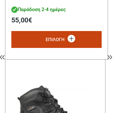
Παράδοση 2-4 ημέρες
55,00
€
Αυτό
το
ΕΠΙΛΟΓΗ
προϊ
έχει
πολλ
«
»
παρα
Οι
επιλ
μπορ
να
επιλ
στη
σελί
του
προϊ