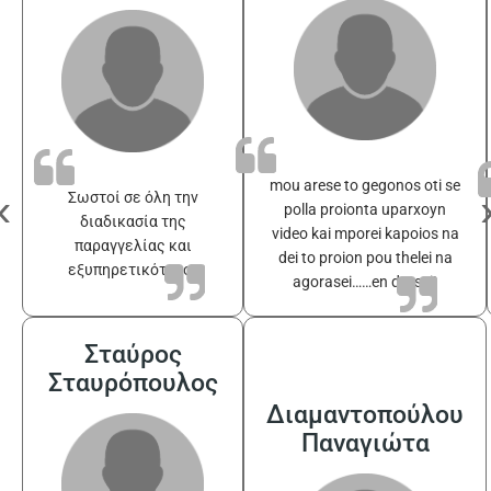
mou arese to gegonos oti se
‹
Σωστοί σε όλη την
polla proionta uparxoyn
διαδικασία της
video kai mporei kapoios na
παραγγελίας και
dei to proion pou thelei na
εξυπηρετικότατοι
agorasei……en drasei!
Σταύρος
Σταυρόπουλος
Διαμαντοπούλου
Παναγιώτα