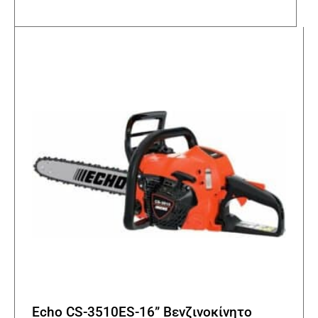
πολλα
παραλ
Οι
επιλο
μπορο
να
επιλε
στη
σελίδα
του
προϊό
Echo CS-3510ES-16” Βενζινοκίνητο