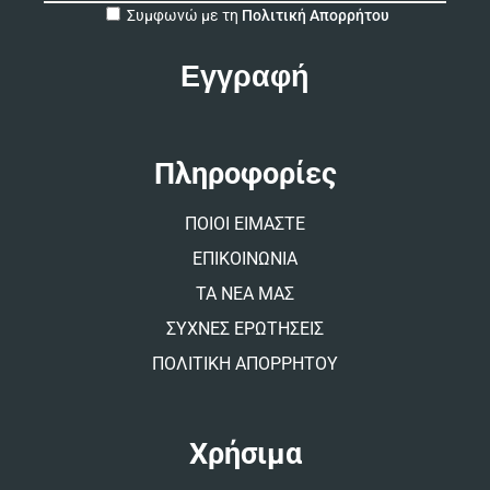
A
Συμφωνώ με τη
Πολιτική Απορρήτου
l
t
e
r
n
a
t
Πληροφορίες
i
v
ΠΟΙΟΙ ΕΙΜΑΣΤΕ
e
:
ΕΠΙΚΟΙΝΩΝΙΑ
ΤΑ ΝΕΑ ΜΑΣ
ΣΥΧΝΕΣ ΕΡΩΤΗΣΕΙΣ
ΠΟΛΙΤΙΚΗ ΑΠΟΡΡΗΤΟΥ
Χρήσιμα