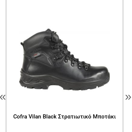
Οι
επιλ
μπορ
να
επιλ
στη
σελί
του
προϊ
«
»
Cofra Vilan Black Στρατιωτικό Μποτάκι