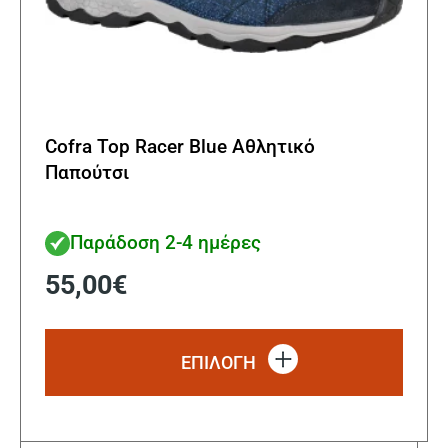
Cofra Top Racer Blue Αθλητικό
Παπούτσι
Παράδοση 2-4 ημέρες
55,00
€
Αυτό
το
ΕΠΙΛΟΓΗ
προϊ
έχει
πολλ
παρα