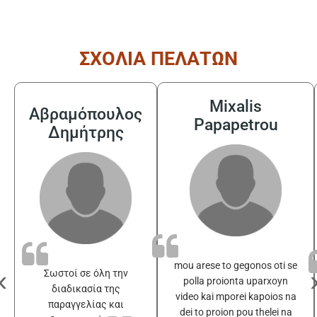
ΣΧΟΛΙΑ ΠΕΛΑΤΩΝ
Mixalis
Αβραμόπουλος
Papapetrou
Δημήτρης
mou arese to gegonos oti se
‹
Σωστοί σε όλη την
polla proionta uparxoyn
διαδικασία της
video kai mporei kapoios na
παραγγελίας και
dei to proion pou thelei na