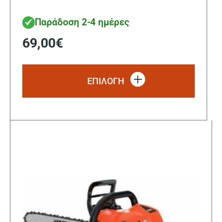
Παράδοση 2-4 ημέρες
69,00
€
Αυτό
το
ΕΠΙΛΟΓΗ
προϊόν
έχει
πολλα
παραλ
Οι
επιλο
μπορο
να
επιλε
στη
σελίδα
του
προϊό