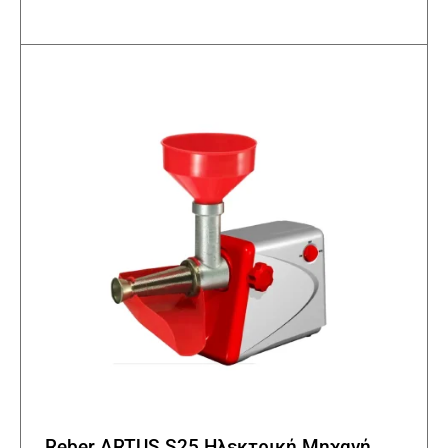
Reber ARTUS.S25 Ηλεκτρική Μηχανή