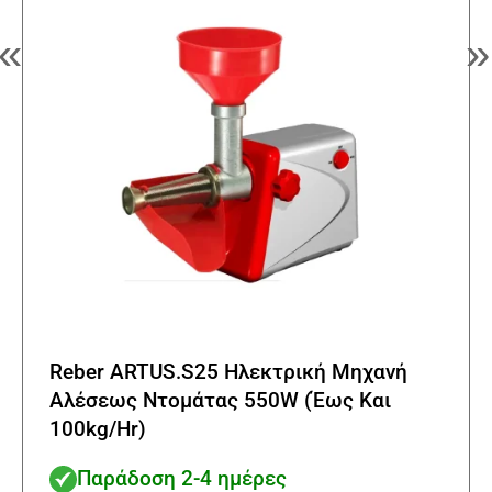
«
»
Reber ARTUS.S25 Ηλεκτρική Μηχανή
Αλέσεως Ντομάτας 550W (Έως Και
100kg/Hr)
Παράδοση 2-4 ημέρες