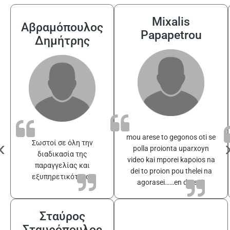
Mixalis
Αβραμόπουλος
Papapetrou
Δημήτρης
mou arese to gegonos oti se
‹
Σωστοί σε όλη την
polla proionta uparxoyn
διαδικασία της
video kai mporei kapoios na
παραγγελίας και
dei to proion pou thelei na
εξυπηρετικότατοι
agorasei……en drasei!
Σταύρος
Σταυρόπουλος