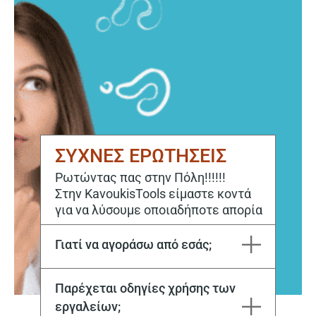
ΣΥΧΝΕΣ ΕΡΩΤΗΣΕΙΣ
Ρωτώντας πας στην Πόλη!!!!!!
Στην KavoukisTools είμαστε κοντά
για να λύσουμε οποιαδήποτε απορία
Γιατί να αγοράσω από εσάς;
Η εταιρεία Μιχάλης Καβούκης και ΣΙΑ ΕΕ εδρεύει στην Καβάλα από το 1970. Στόχος μας είναι να ικανοποιούμε κάθε σας ανάγκη, τόσο για την αγορά, όσο και για την επόμενη μέρα με το εξειδικευμένο service μας.
Παρέχεται οδηγίες χρήσης των
εργαλείων;