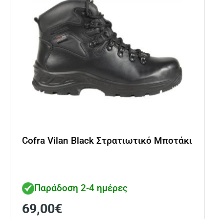
στη
σελί
του
προϊ
Cofra Vilan Black Στρατιωτικό Μποτάκι
Παράδοση 2-4 ημέρες
69,00
€