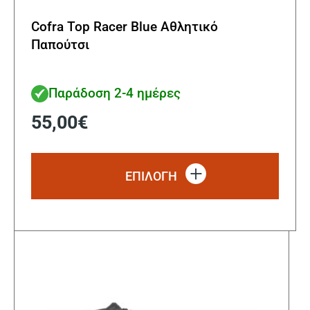
Cofra Top Racer Blue Αθλητικό
Παπούτσι
Παράδοση 2-4 ημέρες
55,00
€
Αυτό
το
ΕΠΙΛΟΓΗ
προϊ
έχει
πολλ
παρα
Οι
επιλ
μπορ
να
επιλ