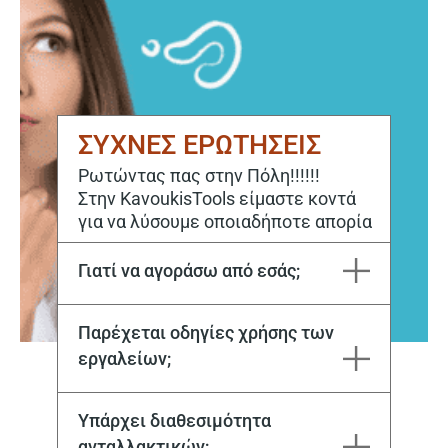
ΣΥΧΝΕΣ ΕΡΩΤΗΣΕΙΣ
Ρωτώντας πας στην Πόλη!!!!!!
Στην KavoukisTools είμαστε κοντά
για να λύσουμε οποιαδήποτε απορία
Γιατί να αγοράσω από εσάς;
Η εταιρεία Μιχάλης Καβούκης και ΣΙΑ ΕΕ εδρεύει στην Καβάλα από το 1970. Στόχος μας είναι να ικανοποιούμε κάθε σας ανάγκη, τόσο για την αγορά, όσο και για την επόμενη μέρα με το εξειδικευμένο service μας.
Παρέχεται οδηγίες χρήσης των
εργαλείων;
Ναι, με την αγορά του μηχανήματος, αλλά και στη συνέχεια από το εξειδικευμένο προσωπικό μας
Υπάρχει διαθεσιμότητα
ανταλλακτικών;