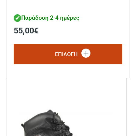
Παράδοση 2-4 ημέρες
55,00
€
Αυτό
το
ΕΠΙΛΟΓΗ
προϊ
έχει
πολλ
παρα
Οι
επιλ
μπορ
να
επιλ
στη
σελί
του