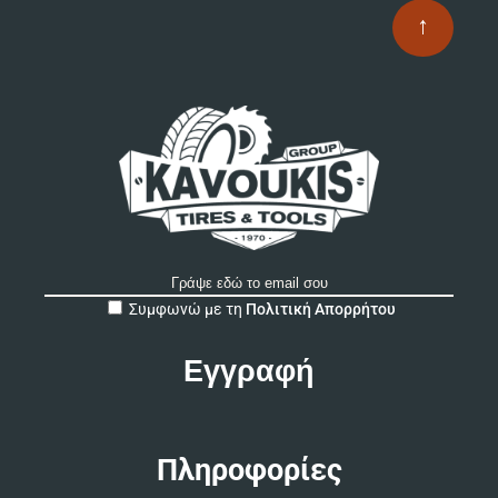
↑
A
Συμφωνώ με τη
Πολιτική Απορρήτου
l
t
e
r
n
a
t
Πληροφορίες
i