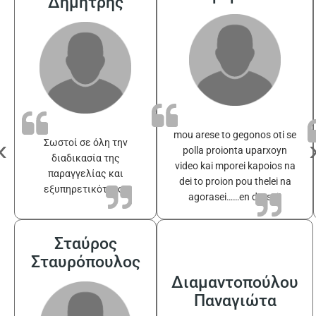
Δημήτρης
mou arese to gegonos oti se
‹
Σωστοί σε όλη την
polla proionta uparxoyn
διαδικασία της
video kai mporei kapoios na
παραγγελίας και
dei to proion pou thelei na
εξυπηρετικότατοι
agorasei……en drasei!
Σταύρος
Σταυρόπουλος
Διαμαντοπούλου
Παναγιώτα