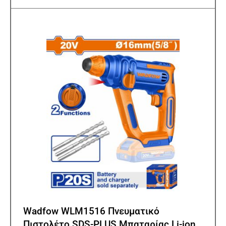
Wadfow WLM1516 Πνευματικό
Πιστολέτο SDS-PLUS Μπαταρίας Li-ion