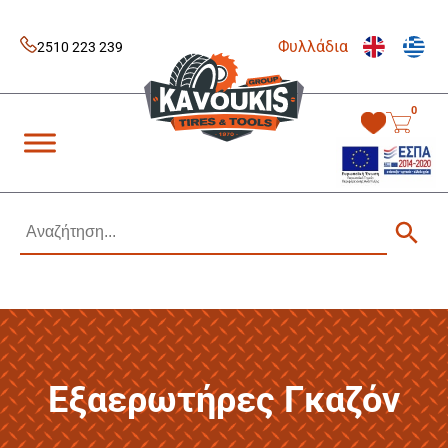
Skip
to
Φυλλάδια
content
2510 223 239
0
Kavoukis Tools
Tires & Tools
Εξαερωτήρες Γκαζόν