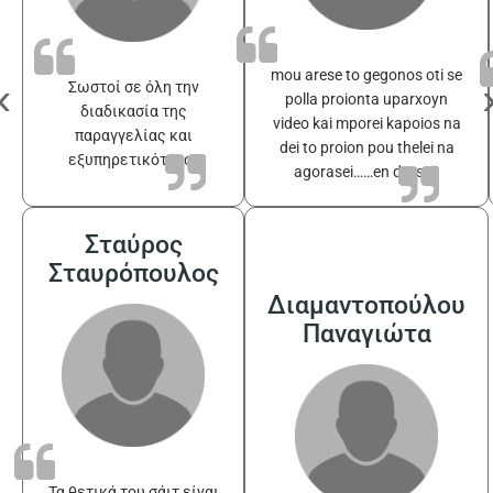
mou arese to gegonos oti se
‹
Σωστοί σε όλη την
polla proionta uparxoyn
διαδικασία της
video kai mporei kapoios na
παραγγελίας και
dei to proion pou thelei na
εξυπηρετικότατοι
agorasei……en drasei!
Σταύρος
Σταυρόπουλος
Διαμαντοπούλου
Παναγιώτα
Τα θετικά του σάιτ είναι