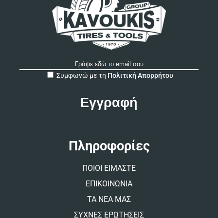
A
Συμφωνώ με τη
Πολιτική Απορρήτου
l
t
e
r
n
a
t
Πληροφορίες
i
v
ΠΟΙΟΙ ΕΙΜΑΣΤΕ
e
:
ΕΠΙΚΟΙΝΩΝΙΑ
ΤΑ ΝΕΑ ΜΑΣ
ΣΥΧΝΕΣ ΕΡΩΤΗΣΕΙΣ