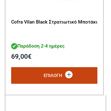
Cofra Vilan Black Στρατιωτικό Μποτάκι
Παράδοση 2-4 ημέρες
69,00
€
Αυτό
το
ΕΠΙΛΟΓΗ
προϊόν
έχει
πολλα
παραλ
Οι
επιλο
μπορο