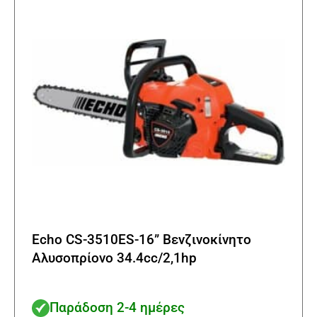
να
επιλε
στη
σελίδα
του
προϊό
Echo CS-3510ES-16” Βενζινοκίνητο
Αλυσοπρίονο 34.4cc/2,1hp
Παράδοση 2-4 ημέρες