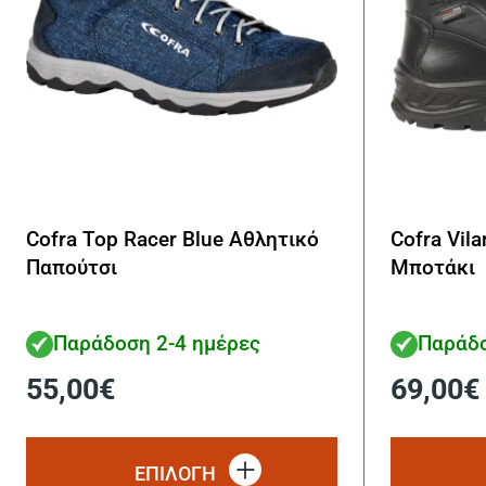
Cofra Top Racer Blue Αθλητικό
Cofra Vil
Παπούτσι
Μποτάκι
Παράδοση 2-4 ημέρες
Παράδο
55,00
€
69,00
€
Αυτό
το
ΕΠΙΛΟΓΗ
προϊόν