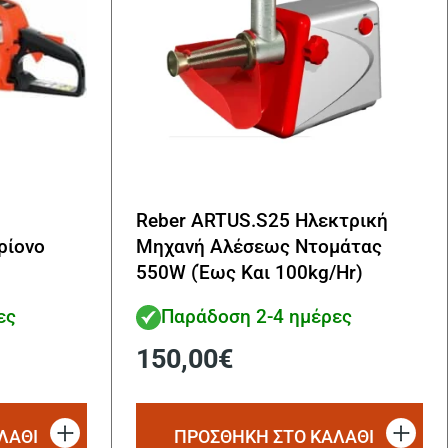
Reber ARTUS.S25 Ηλεκτρική
ρίονο
Μηχανή Αλέσεως Ντομάτας
550W (Έως Και 100kg/Hr)
ες
Παράδοση 2-4 ημέρες
150,00
€
ΛΑΘΙ
ΠΡΟΣΘΗΚΗ ΣΤΟ ΚΑΛΑΘΙ