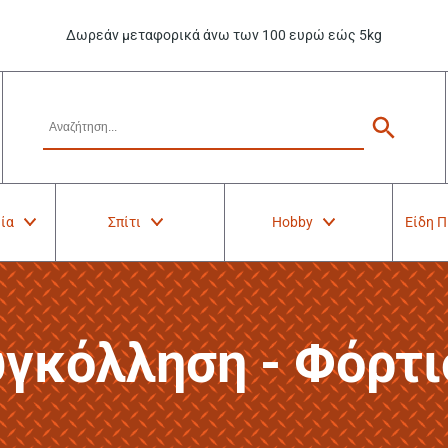
Δωρεάν μεταφορικά άνω των 100 ευρώ εώς 5kg
ία
Σπίτι
Hobby
Είδη 
υγκόλληση - Φόρτι