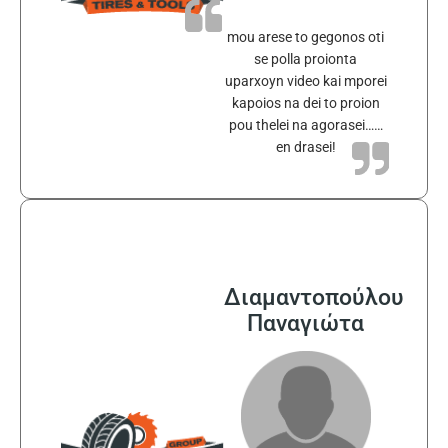
mou arese to gegonos oti
se polla proionta
uparxoyn video kai mporei
kapoios na dei to proion
pou thelei na agorasei……
en drasei!
Διαμαντοπούλου
Παναγιώτα