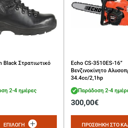
an Black Στρατιωτικό
Echo CS-3510ES-16”
Βενζινοκίνητο Αλυσοπ
34.4cc/2,1hp
ση 2-4 ημέρες
Παράδοση 2-4 ημέρ
300,00
€
Αυτό
το
ΕΠΙΛΟΓΗ
ΠΡΟΣΘΗΚΗ ΣΤΟ ΚΑ
προϊόν