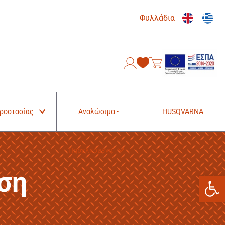
Φυλλάδια
0
Προστασίας
Αναλώσιμα -
HUSQVARNA
Παρελκόμενα
ση
Ανοίξτε