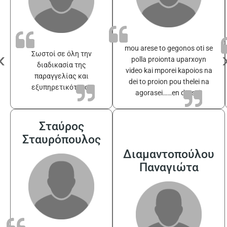
mou arese to gegonos oti se
‹
Σωστοί σε όλη την
polla proionta uparxoyn
διαδικασία της
video kai mporei kapoios na
παραγγελίας και
dei to proion pou thelei na
εξυπηρετικότατοι
agorasei……en drasei!
Σταύρος
Σταυρόπουλος
Διαμαντοπούλου
Παναγιώτα