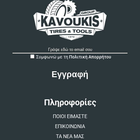
A
Συμφωνώ με τη
Πολιτική Απορρήτου
l
t
e
r
n
a
t
Πληροφορίες
i
v
ΠΟΙΟΙ ΕΙΜΑΣΤΕ
e
:
ΕΠΙΚΟΙΝΩΝΙΑ
ΤΑ ΝΕΑ ΜΑΣ