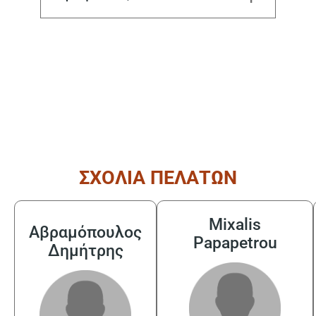
( από τις 08:30 έως τις 17:30 )
ΣΧΟΛΙΑ ΠΕΛΑΤΩΝ
Mixalis
Αβραμόπουλος
Papapetrou
Δημήτρης