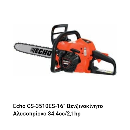
επιλο
μπορο
να
επιλε
στη
σελίδα
του
προϊό
Echo CS-3510ES-16” Βενζινοκίνητο
Αλυσοπρίονο 34.4cc/2,1hp