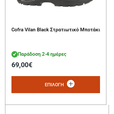
Cofra Vilan Black Στρατιωτικό Μποτάκι
Παράδοση 2-4 ημέρες
69,00
€
Αυτό
το
ΕΠΙΛΟΓΗ
προϊόν
έχει
πολλα
παραλ
Οι