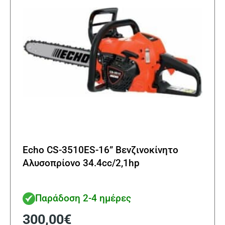
επιλε
στη
σελίδα
του
προϊό
Echo CS-3510ES-16” Βενζινοκίνητο
Αλυσοπρίονο 34.4cc/2,1hp
Παράδοση 2-4 ημέρες
300,00
€