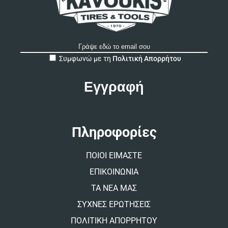
A
Συμφωνώ με τη
Πολιτική Απορρήτου
l
t
e
r
n
a
t
Πληροφορίες
i
v
ΠΟΙΟΙ ΕΙΜΑΣΤΕ
e
:
ΕΠΙΚΟΙΝΩΝΙΑ
ΤΑ ΝΕΑ ΜΑΣ
ΣΥΧΝΕΣ ΕΡΩΤΗΣΕΙΣ
ΠΟΛΙΤΙΚΗ ΑΠΟΡΡΗΤΟΥ