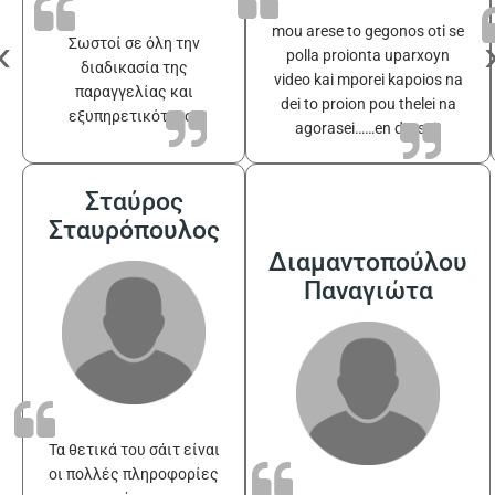
mou arese to gegonos oti se
‹
Σωστοί σε όλη την
polla proionta uparxoyn
διαδικασία της
video kai mporei kapoios na
παραγγελίας και
dei to proion pou thelei na
εξυπηρετικότατοι
agorasei……en drasei!
Σταύρος
Σταυρόπουλος
Διαμαντοπούλου
Παναγιώτα
Τα θετικά του σάιτ είναι
οι πολλές πληροφορίες