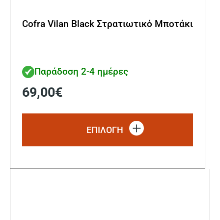
Cofra Vilan Black Στρατιωτικό Μποτάκι
Παράδοση 2-4 ημέρες
69,00
€
Αυτό
το
ΕΠΙΛΟΓΗ
προϊόν
έχει
πολλα
παραλ
Οι
επιλο
μπορο
να