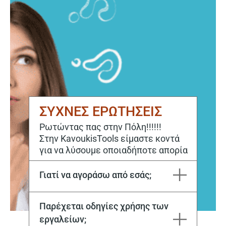
ΣΥΧΝΕΣ ΕΡΩΤΗΣΕΙΣ
Ρωτώντας πας στην Πόλη!!!!!!
Στην KavoukisTools είμαστε κοντά
για να λύσουμε οποιαδήποτε απορία
Γιατί να αγοράσω από εσάς;
Η εταιρεία Μιχάλης Καβούκης και ΣΙΑ ΕΕ εδρεύει στην Καβάλα από το 1970. Στόχος μας είναι να ικανοποιούμε κάθε σας ανάγκη, τόσο για την αγορά, όσο και για την επόμενη μέρα με το εξειδικευμένο service μας.
Παρέχεται οδηγίες χρήσης των
εργαλείων;