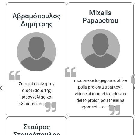
Mixalis
Αβραμόπουλος
Papapetrou
Δημήτρης
mou arese to gegonos oti se
‹
Σωστοί σε όλη την
polla proionta uparxoyn
διαδικασία της
video kai mporei kapoios na
παραγγελίας και
dei to proion pou thelei na
εξυπηρετικότατοι
agorasei……en drasei!
Σταύρος
Σταυρόπουλος