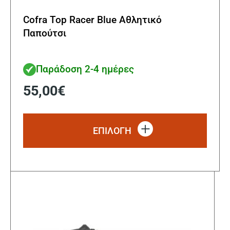
Cofra Top Racer Blue Αθλητικό
Παπούτσι
Παράδοση 2-4 ημέρες
55,00
€
Αυτό
το
ΕΠΙΛΟΓΗ
προϊ
έχει
πολλ
παρα
Οι
επιλ
μπορ
να
επιλ