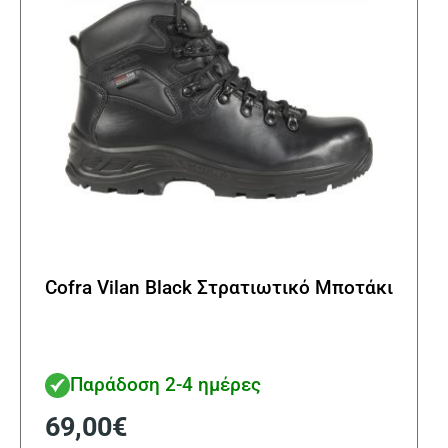
στη
σελί
του
προϊ
Cofra Vilan Black Στρατιωτικό Μποτάκι
Παράδοση 2-4 ημέρες
69,00
€