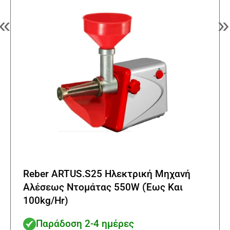
«
»
Reber ARTUS.S25 Ηλεκτρική Μηχανή
Αλέσεως Ντομάτας 550W (Έως Και
100kg/Hr)
Παράδοση 2-4 ημέρες