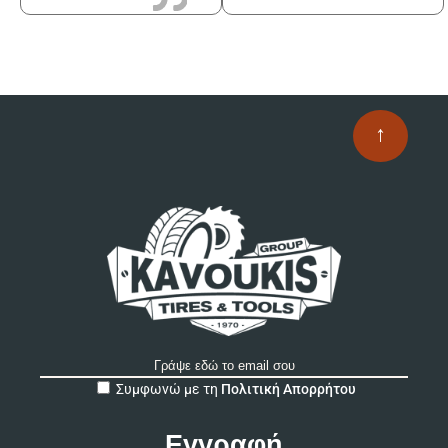
↑
A
Συμφωνώ με τη
Πολιτική Απορρήτου
l
t
e