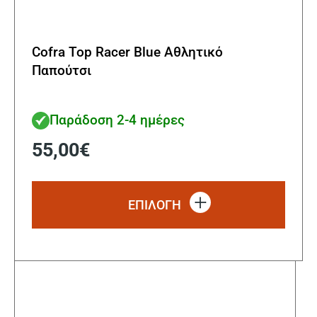
Cofra Top Racer Blue Αθλητικό
Παπούτσι
Παράδοση 2-4 ημέρες
55,00
€
Αυτό
το
ΕΠΙΛΟΓΗ
προϊ
έχει
πολλ
παρα
Οι
επιλ
μπορ