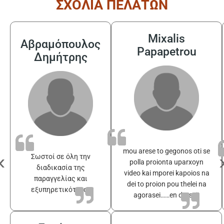
ΣΧΟΛΙΑ ΠΕΛΑΤΩΝ
Mixalis
Αβραμόπουλος
Papapetrou
Δημήτρης
mou arese to gegonos oti se
‹
Σωστοί σε όλη την
polla proionta uparxoyn
διαδικασία της
video kai mporei kapoios na
παραγγελίας και
dei to proion pou thelei na
εξυπηρετικότατοι
agorasei……en drasei!