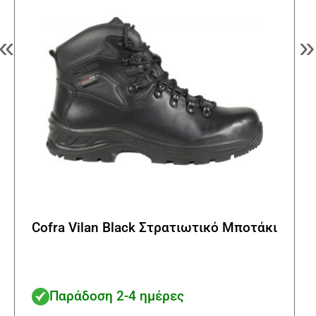
να
επιλ
στη
«
»
σελί
του
προϊ
Cofra Vilan Black Στρατιωτικό Μποτάκι
Παράδοση 2-4 ημέρες