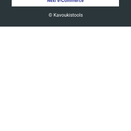
© Kavoukistools