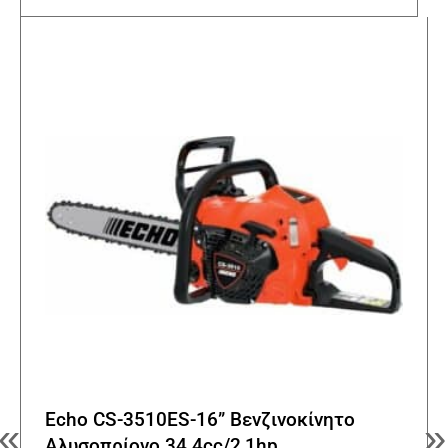
παραλ
Οι
επιλο
μπορο
να
επιλε
στη
σελίδα
του
προϊό
Echo CS-3510ES-16” Βενζινοκίνητο
«
»
Αλυσοπρίονο 34.4cc/2,1hp