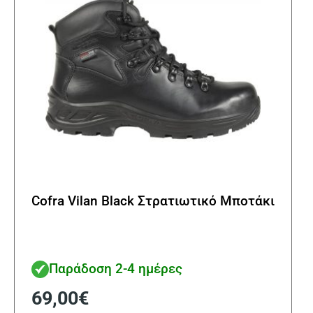
στη
σελί
του
προϊ
Cofra Vilan Black Στρατιωτικό Μποτάκι
Παράδοση 2-4 ημέρες
69,00
€