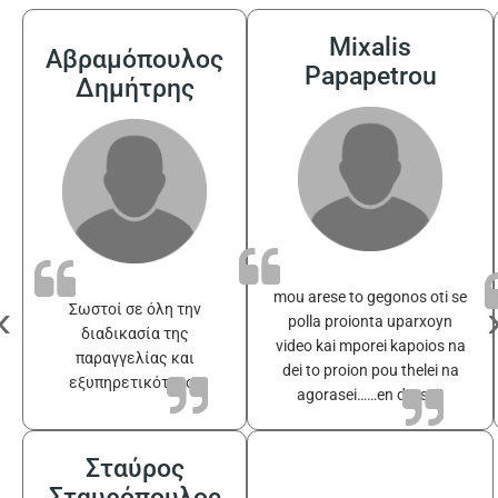
Mixalis
Αβραμόπουλος
Papapetrou
Δημήτρης
mou arese to gegonos oti se
‹
Σωστοί σε όλη την
polla proionta uparxoyn
διαδικασία της
video kai mporei kapoios na
παραγγελίας και
dei to proion pou thelei na
εξυπηρετικότατοι
agorasei……en drasei!
Σταύρος
Σταυρόπουλος