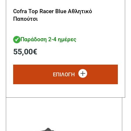
Cofra Top Racer Blue Αθλητικό
Παπούτσι
Παράδοση 2-4 ημέρες
55,00
€
Αυτό
το
ΕΠΙΛΟΓΗ
προϊ
έχει
πολλ
παρα
Οι
επιλ
μπορ
να
επιλ