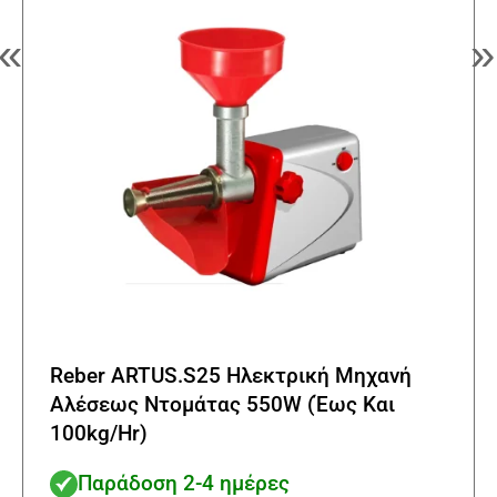
«
»
Reber ARTUS.S25 Ηλεκτρική Μηχανή
Αλέσεως Ντομάτας 550W (Έως Και
100kg/Hr)
Παράδοση 2-4 ημέρες