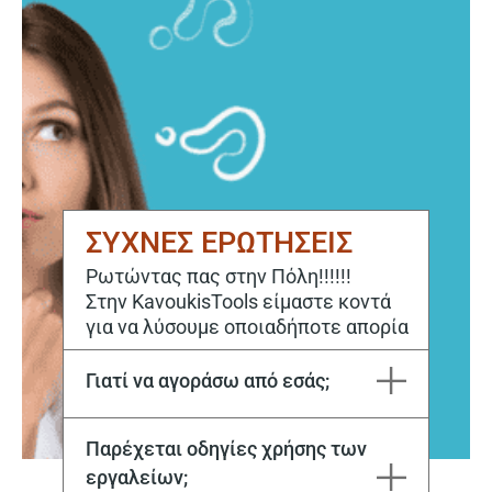
ΣΥΧΝΕΣ ΕΡΩΤΗΣΕΙΣ
Ρωτώντας πας στην Πόλη!!!!!!
Στην KavoukisTools είμαστε κοντά
για να λύσουμε οποιαδήποτε απορία
Γιατί να αγοράσω από εσάς;
Η εταιρεία Μιχάλης Καβούκης και ΣΙΑ ΕΕ εδρεύει στην Καβάλα από το 1970. Στόχος μας είναι να ικανοποιούμε κάθε σας ανάγκη, τόσο για την αγορά, όσο και για την επόμενη μέρα με το εξειδικευμένο service μας.
Παρέχεται οδηγίες χρήσης των
εργαλείων;