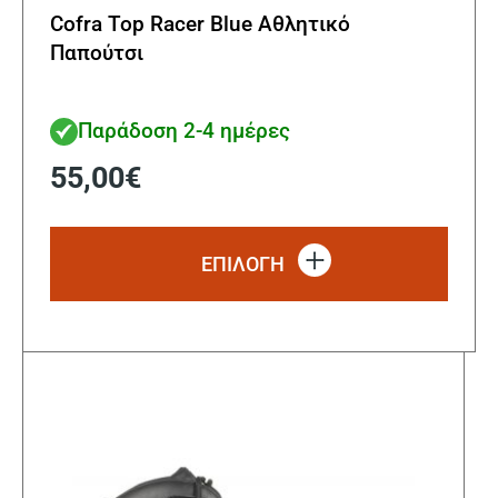
Cofra Top Racer Blue Αθλητικό
Παπούτσι
Παράδοση 2-4 ημέρες
55,00
€
Αυτό
το
ΕΠΙΛΟΓΗ
προϊ
έχει
πολλ
παρα
Οι
επιλ
μπορ
να
επιλ