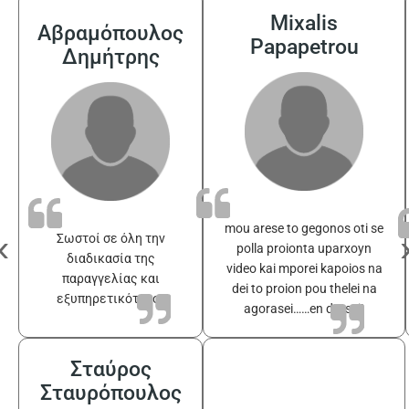
Mixalis
Αβραμόπουλος
Papapetrou
Δημήτρης
mou arese to gegonos oti se
‹
Σωστοί σε όλη την
polla proionta uparxoyn
διαδικασία της
video kai mporei kapoios na
παραγγελίας και
dei to proion pou thelei na
εξυπηρετικότατοι
agorasei……en drasei!
Σταύρος
Σταυρόπουλος