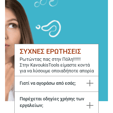
ΣΥΧΝΕΣ ΕΡΩΤΗΣΕΙΣ
Ρωτώντας πας στην Πόλη!!!!!!
Στην KavoukisTools είμαστε κοντά
για να λύσουμε οποιαδήποτε απορία
Γιατί να αγοράσω από εσάς;
Η εταιρεία Μιχάλης Καβούκης και ΣΙΑ ΕΕ εδρεύει στην Καβάλα από το 1970. Στόχος μας είναι να ικανοποιούμε κάθε σας ανάγκη, τόσο για την αγορά, όσο και για την επόμενη μέρα με το εξειδικευμένο service μας.
Παρέχεται οδηγίες χρήσης των
εργαλείων;