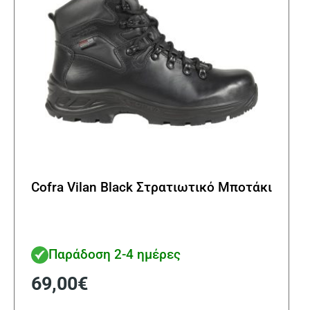
στη
σελί
του
προϊ
Cofra Vilan Black Στρατιωτικό Μποτάκι
Παράδοση 2-4 ημέρες
69,00
€
Αυτό