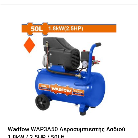
Wadfow WAP3A50 Αεροσυμπιεστής Λαδιού
1.8kW / 2.5HP / 50Lit