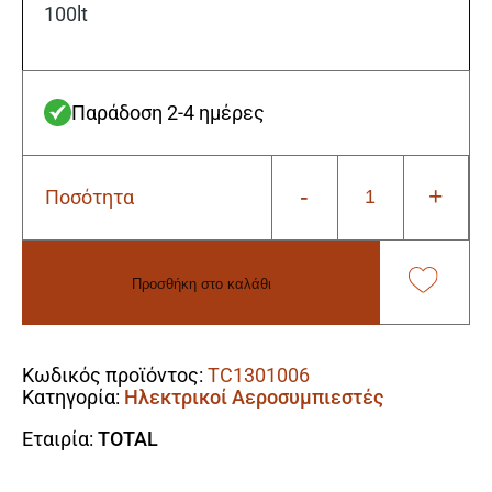
100lt
Παράδοση 2-4 ημέρες
-
+
Ποσότητα
Total
TC1301006
Μονοφασικό
Κομπρεσέρ
Προσθήκη στο καλάθι
Αέρος
92dB
Alternative:
με
Ισχύ
Κωδικός προϊόντος:
TC1301006
3hp
Κατηγορία:
Ηλεκτρικοί Αεροσυμπιεστές
και
Αεροφυλάκιο
Εταιρία:
TOTAL
100lt
ποσότητα