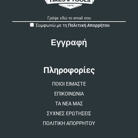
A
Συμφωνώ με τη
Πολιτική Απορρήτου
l
t
e
r
n
a
t
Πληροφορίες
i
v
ΠΟΙΟΙ ΕΙΜΑΣΤΕ
e
:
ΕΠΙΚΟΙΝΩΝΙΑ
ΤΑ ΝΕΑ ΜΑΣ
ΣΥΧΝΕΣ ΕΡΩΤΗΣΕΙΣ
ΠΟΛΙΤΙΚΗ ΑΠΟΡΡΗΤΟΥ