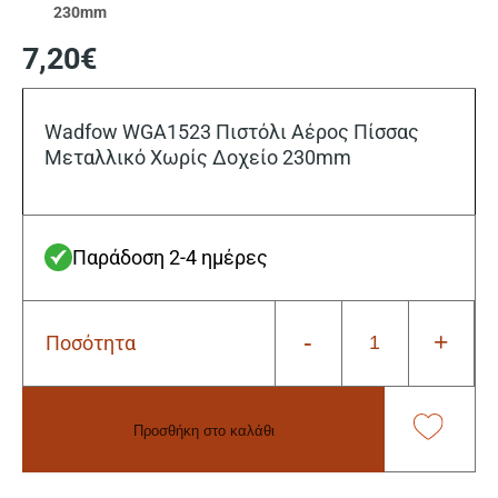
230mm
7,20
€
Wadfow WGA1523 Πιστόλι Αέρος Πίσσας
Μεταλλικό Χωρίς Δοχείο 230mm
Παράδοση 2-4 ημέρες
-
+
Ποσότητα
Wadfow
WGA1523
Πιστόλι
Αέρος
Προσθήκη στο καλάθι
Πίσσας
Μεταλλικό
Alternative:
Χωρίς