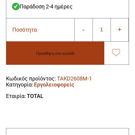
Παράδοση 2-4 ημέρες
-
+
Ποσότητα
Total
TAKD2608M-
1
Εκθετήριο
Προσθήκη στο καλάθι
τρυπανιών
260
Alternative:
τεμ
ποσότητα
Κωδικός προϊόντος:
TAKD2608M-1
Κατηγορία:
Εργαλειοφορείς
Εταιρία:
TOTAL