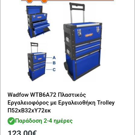
Wadfow WTB6A72 Πλαστικός
Εργαλειοφόρος με Εργαλειοθήκη Trolley
Π52xΒ32xΥ72εκ
Παράδοση 2-4 ημέρες
123,00
€