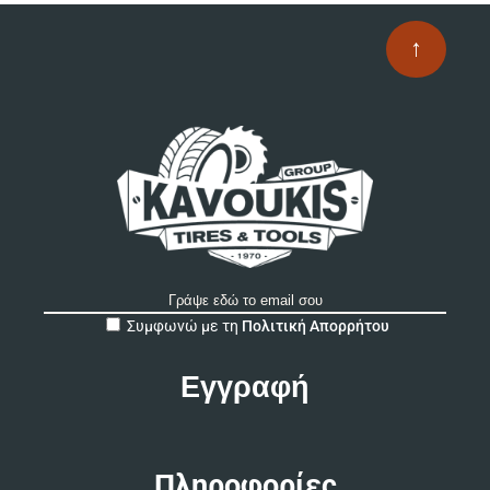
↑
A
Συμφωνώ με τη
Πολιτική Απορρήτου
l
t
e
r
n
a
t
Πληροφορίες