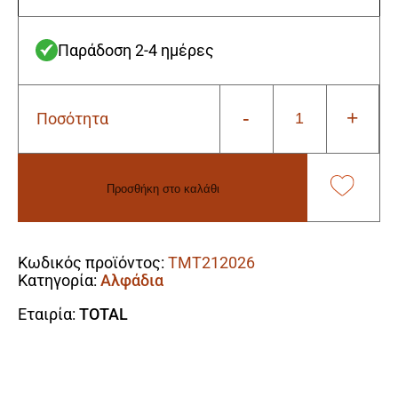
Παράδοση 2-4 ημέρες
-
+
Ποσότητα
Total
TMT212026
Αλφάδι
Αλουμινίου
Προσθήκη στο καλάθι
Μαγνητικό
120εκ.
Alternative:
με
3
Κωδικός προϊόντος:
TMT212026
μάτια
Κατηγορία:
Αλφάδια
ποσότητα
Εταιρία:
TOTAL