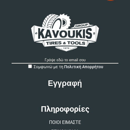
A
Συμφωνώ με τη
Πολιτική Απορρήτου
l
t
e
r
n
a
t
Πληροφορίες
i
v
ΠΟΙΟΙ ΕΙΜΑΣΤΕ
e