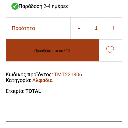
Παράδοση 2-4 ημέρες
-
+
Ποσότητα
Total
TMT221306
Αλφάδι
Αλουμινίου
Προσθήκη στο καλάθι
24.5εκ.
με
Alternative:
3
μάτια
Κωδικός προϊόντος:
TMT221306
ποσότητα
Κατηγορία:
Αλφάδια
Εταιρία:
TOTAL