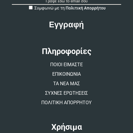
A
Συμφωνώ με τη
Πολιτική Απορρήτου
l
t
e
r
n
a
t
Πληροφορίες
i
v
ΠΟΙΟΙ ΕΙΜΑΣΤΕ
e
:
ΕΠΙΚΟΙΝΩΝΙΑ
ΤΑ ΝΕΑ ΜΑΣ
ΣΥΧΝΕΣ ΕΡΩΤΗΣΕΙΣ
ΠΟΛΙΤΙΚΗ ΑΠΟΡΡΗΤΟΥ
Χρήσιμα