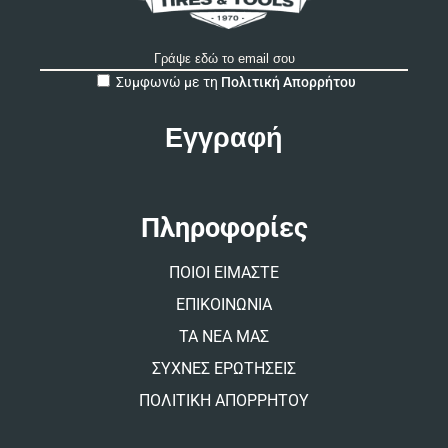
A
Συμφωνώ με τη
Πολιτική Απορρήτου
l
t
e
r
n
a
t
Πληροφορίες
i
v
ΠΟΙΟΙ ΕΙΜΑΣΤΕ
e
:
ΕΠΙΚΟΙΝΩΝΙΑ
ΤΑ ΝΕΑ ΜΑΣ
ΣΥΧΝΕΣ ΕΡΩΤΗΣΕΙΣ
ΠΟΛΙΤΙΚΗ ΑΠΟΡΡΗΤΟΥ