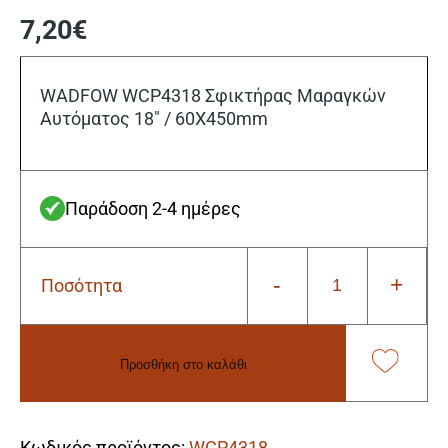
7,20
€
WADFOW WCP4318 Σφικτήρας Μαραγκών
Αυτόματος 18″ / 60X450mm
Παράδοση 2-4 ημέρες
-
+
Ποσότητα
Wadfow
WCP4318
Σφικτήρας
Μαραγκών
Προσθήκη στο καλάθι
Αυτόματος
18"
Alternative:
/
60X450mm
Κωδικός προϊόντος:
WCP4318