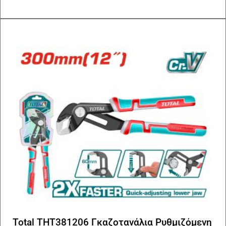
Total THT381206 Γκαζοτανάλια Ρυθμιζόμενη