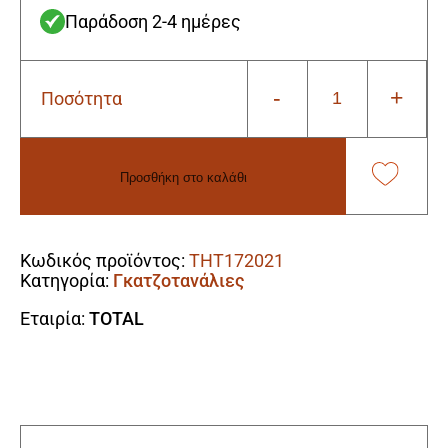
Παράδοση 2-4 ημέρες
-
+
Ποσότητα
Total
THT172021
Τσιμπίδα
Υδραυλικών
Προσθήκη στο καλάθι
90ο
2"
Alternative:
ποσότητα
Κωδικός προϊόντος:
THT172021
Κατηγορία:
Γκατζοτανάλιες
Εταιρία:
TOTAL