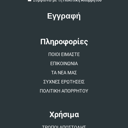
Συμφωνώ με τη
Πολιτική Απορρήτου
l
t
e
r
n
a
t
Πληροφορίες
i
v
ΠΟΙΟΙ ΕΙΜΑΣΤΕ
e
:
ΕΠΙΚΟΙΝΩΝΙΑ
ΤΑ ΝΕΑ ΜΑΣ
ΣΥΧΝΕΣ ΕΡΩΤΗΣΕΙΣ
ΠΟΛΙΤΙΚΗ ΑΠΟΡΡΗΤΟΥ
Χρήσιμα
ΤΡΟΠΟΙ ΑΠΟΣΤΟΛΗΣ