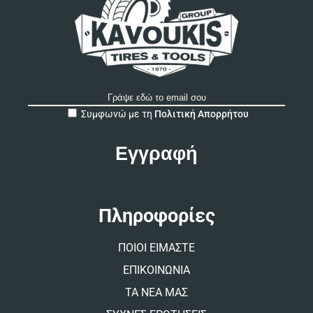
A
Συμφωνώ με τη
Πολιτική Απορρήτου
l
t
e
r
n
a
t
Πληροφορίες
i
v
ΠΟΙΟΙ ΕΙΜΑΣΤΕ
e
:
ΕΠΙΚΟΙΝΩΝΙΑ
ΤΑ ΝΕΑ ΜΑΣ