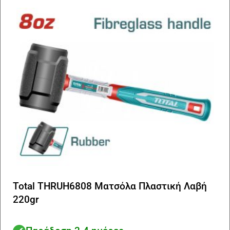
Total THRUH6808 Ματσόλα Πλαστική Λαβή
220gr