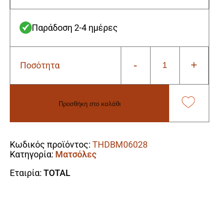
Παράδοση 2-4 ημέρες
-
+
Ποσότητα
Total
THDBM06028
Ματσόλα
Με
Προσθήκη στο καλάθι
Αμμο
Fibreglass
Alternative:
Λαβή
2LB
Κωδικός προϊόντος:
THDBM06028
/
Κατηγορία:
Ματσόλες
850gr
ποσότητα
Εταιρία:
TOTAL