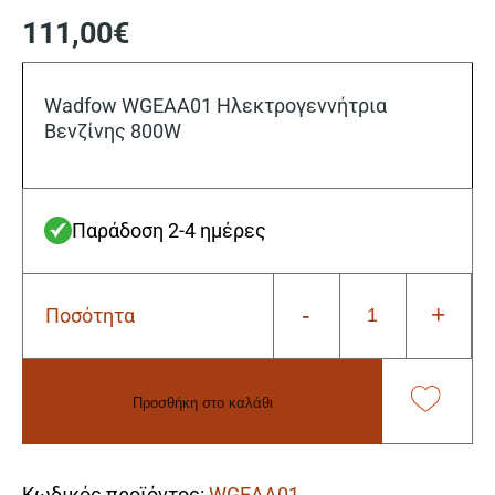
111,00
€
Wadfow WGEAA01 Ηλεκτρογεννήτρια
Βενζίνης 800W
Παράδοση 2-4 ημέρες
-
+
Ποσότητα
Wadfow
WGEAA01
Ηλεκτρογεννήτρια
Βενζίνης
Προσθήκη στο καλάθι
800W
ποσότητα
Alternative:
Κωδικός προϊόντος:
WGEAA01