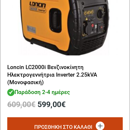
Loncin LC2000i Βενζινοκίνητη
Ηλεκτρογεννήτρια Inverter 2.25kVA
(Μονοφασική)
Παράδοση 2-4 ημέρες
Original
Η
609,00
€
599,00
€
price
τρέχουσα
was:
τιμή
609,00€.
είναι:
ΠΡΟΣΘΗΚΗ ΣΤΟ ΚΑΛΑΘΙ