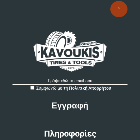
↑
A
Συμφωνώ με τη
Πολιτική Απορρήτου
l
t
e
r
n
a
t
Πληροφορίες
i