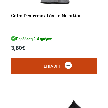
Cofra Dextermax Γάντια Νιτριλίου
Παράδοση 2-4 ημέρες
3,80
€
Αυτό
το
ΕΠΙΛΟΓΗ
προϊό
έχει
πολλ
παρα
Οι
επιλ
μπορ
να