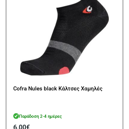
επιλ
στη
σελίδ
του
προϊ
Cofra Nules black Κάλτσες Χαμηλές
Παράδοση 2-4 ημέρες
6,00
€