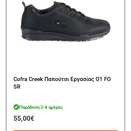
στη
σελίδ
του
προϊ
Cofra Creek Παπούτσι Εργασίας O1 FO
SR
Παράδοση 2-4 ημέρες
55,00
€
Αυτό