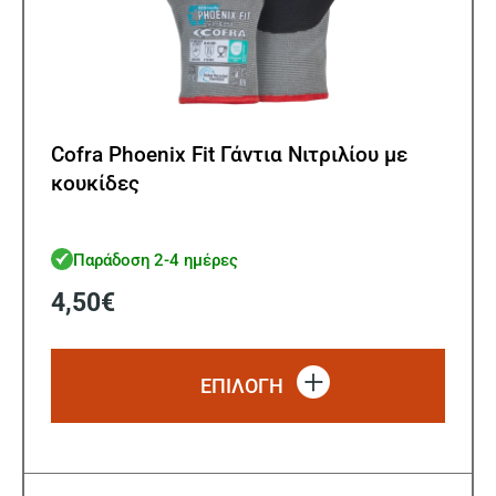
Cofra Phoenix Fit Γάντια Νιτριλίου με
κουκίδες
Παράδοση 2-4 ημέρες
4,50
€
Αυτό
το
ΕΠΙΛΟΓΗ
προϊό
έχει
πολλ
παρα
Οι