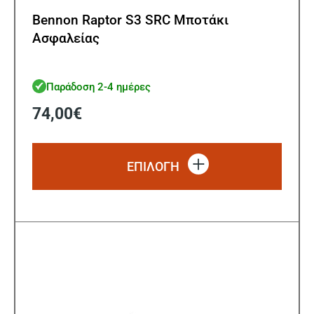
Bennon Raptor S3 SRC Μποτάκι
Ασφαλείας
Παράδοση 2-4 ημέρες
74,00
€
Αυτό
το
ΕΠΙΛΟΓΗ
προϊό
έχει
πολλ
παρα
Οι
επιλ
μπορ
να
επιλ