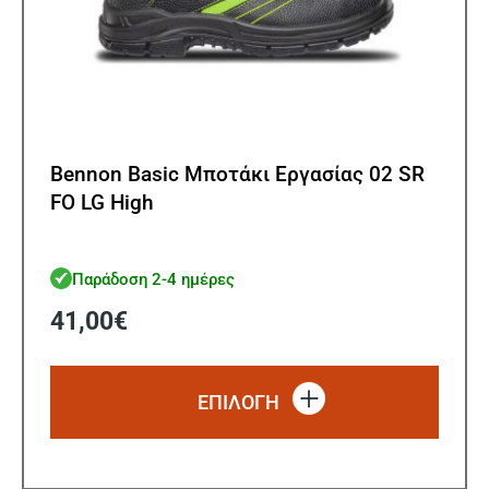
Bennon Basic Μποτάκι Εργασίας 02 SR
FO LG High
Παράδοση 2-4 ημέρες
41,00
€
Αυτό
το
ΕΠΙΛΟΓΗ
προϊό
έχει
πολλ
παρα