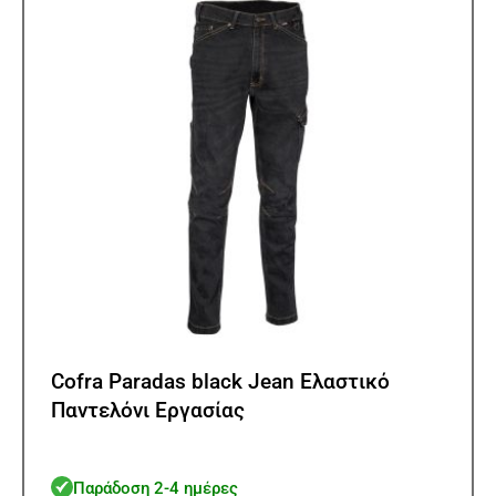
μπορ
να
επιλ
στη
σελίδ
του
προϊ
Cofra Paradas black Jean Ελαστικό
Παντελόνι Εργασίας
Παράδοση 2-4 ημέρες