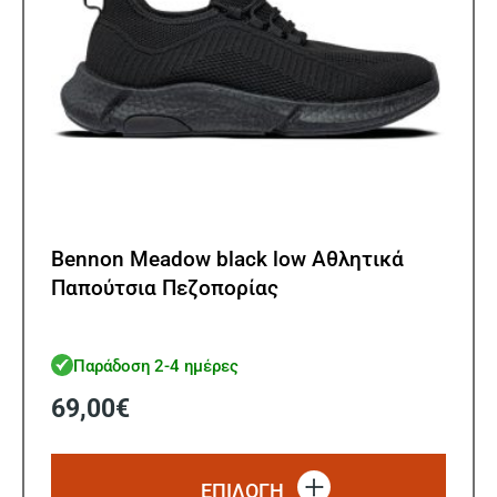
Bennon Meadow black low Αθλητικά
Παπούτσια Πεζοπορίας
Παράδοση 2-4 ημέρες
69,00
€
Αυτό
το
ΕΠΙΛΟΓΗ
προϊό