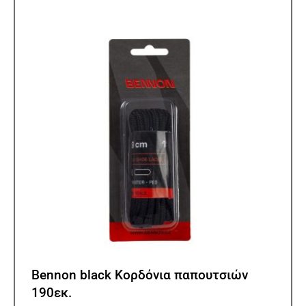
Οι
επιλ
μπορ
να
επιλ
στη
σελίδ
του
προϊ
Bennon black Κορδόνια παπουτσιών
190εκ.