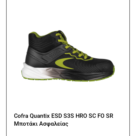
επιλ
μπορ
να
επιλ
στη
σελίδ
του
προϊ
Cofra Quantix ESD S3S HRO SC FO SR
Μποτάκι Ασφαλείας