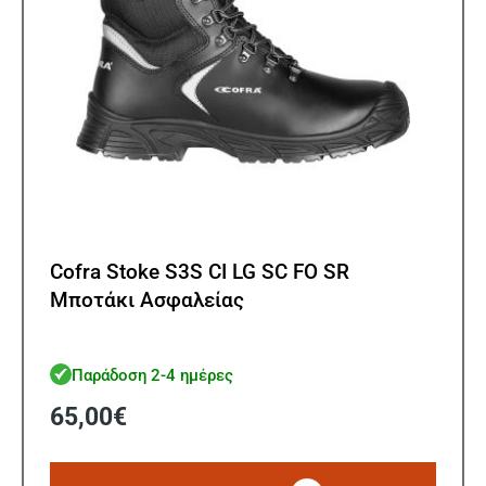
Cofra Stoke S3S CI LG SC FO SR
Μποτάκι Ασφαλείας
Παράδοση 2-4 ημέρες
65,00
€
Αυτό
το