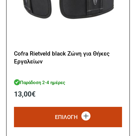
Cofra Rietveld black Ζώνη για Θήκες
Εργαλείων
Παράδοση 2-4 ημέρες
13,00
€
Αυτό
το
ΕΠΙΛΟΓΗ
προϊό
έχει
πολλ