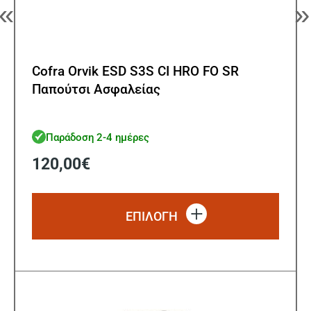
«
»
Cofra Orvik ESD S3S CI HRO FO SR
Παπούτσι Ασφαλείας
Παράδοση 2-4 ημέρες
120,00
€
Αυτό
το
ΕΠΙΛΟΓΗ
προϊό
έχει
πολλ
παρα
Οι
επιλ