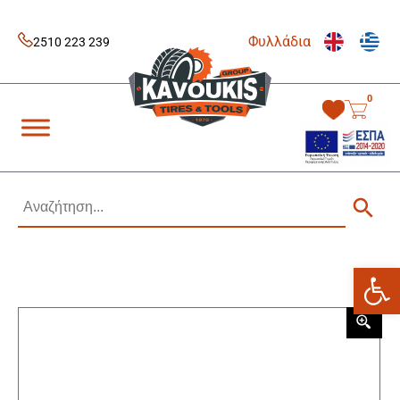
Skip
to
Φυλλάδια
content
2510 223 239
0
Kavoukis Tools
Tires & Tools
Ανοίξτε