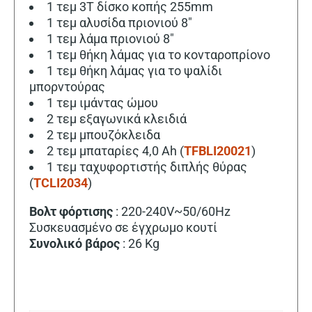
1 τεμ 3Τ δίσκο κοπής 255mm
1 τεμ αλυσίδα πριονιού 8″
1 τεμ λάμα πριονιού 8″
1 τεμ θήκη λάμας για το κονταροπρίονο
1 τεμ θήκη λάμας για το ψαλίδι
μπορντούρας
1 τεμ ιμάντας ώμου
2 τεμ εξαγωνικά κλειδιά
2 τεμ μπουζόκλειδα
2 τεμ μπαταρίες 4,0 Ah (
TFBLI20021
)
1 τεμ ταχυφορτιστής διπλής θύρας
(
TCLI2034
)
Βολτ φόρτισης
: 220-240V~50/60Hz
Συσκευασμένο σε έγχρωμο κουτί
Συνολικό βάρος
: 26 Kg