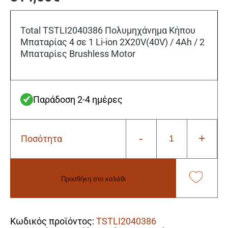
Total TSTLI2040386 Πολυμηχάνημα Κήπου
Μπαταρίας 4 σε 1 Li-ion 2X20V(40V) / 4Ah / 2
Μπαταρίες Brushless Motor
Παράδοση 2-4 ημέρες
-
+
Ποσότητα
Total
TSTLI2040386
Πολυμηχάνημα
Κήπου
Προσθήκη στο καλάθι
Μπαταρίας
4
Alternative:
σε
1
Κωδικός προϊόντος:
TSTLI2040386
Li-