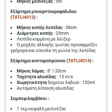
Μήκος μεσινέζας
: 5m
Εξάρτημα μπουρντουροψάλιδου
(
TATLI4013
) :
Μήκος κοπής λεπίδας
: 38cm
Διάμετρος κοπής
: 23mm
Λεπίδα κομμένη με λέιζερ
Ο μοχλός αλλαγής γωνίας προσαρμόζει
γρήγορα και εύκολα τη γωνία της λεπίδας
Εξάρτημα κονταροπρίονου (
TATLI4014
) :
Μήκος λάμας
: 8″ / 20cm
Ταχύτητα αλυσίδας
: 15 m/s
Χωρητικότητα
δοχείου λαδιού : 120ml
Αυτόματη λίπανση αλυσίδας
Συμπεριλαμβάνει :
1 τεμ κεφαλή μεσινέζας