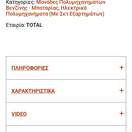
Κατηγορίες:
Μονάδες Πολυμηχανημάτων
ion
Βενζίνης - Μπαταρίας
,
Ηλεκτρικά
2X20V(40V)
Πολυμηχανήματα (Με Σετ Εξαρτημάτων)
/
4Ah
Εταιρία:
TOTAL
/
2
Μπαταρίες
Brushless
Motor
ποσότητα
ΠΛΗΡΟΦΟΡΙΕΣ
ΧΑΡΑΚΤΗΡΙΣΤΙΚΑ
VIDEO