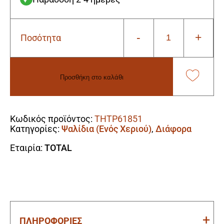
-
+
Ποσότητα
Total
THTP61851
Ψαλίδι
Κλάδου
Προσθήκη στο καλάθι
22cm
ποσότητα
Alternative:
Κωδικός προϊόντος:
THTP61851
Κατηγορίες:
Ψαλίδια (Ενός Χεριού)
,
Διάφορα
Εταιρία:
TOTAL
ΠΛΗΡΟΦΟΡΙΕΣ