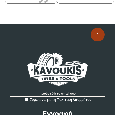
↑
A
Συμφωνώ με τη
Πολιτική Απορρήτου
l
t
e