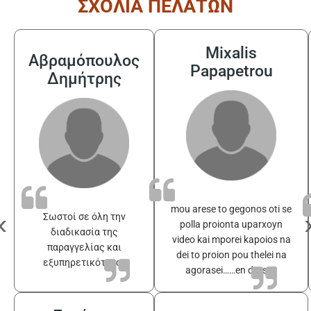
ΣΧΟΛΙΑ ΠΕΛΑΤΩΝ
Mixalis
Αβραμόπουλος
Papapetrou
Δημήτρης
mou arese to gegonos oti se
‹
Σωστοί σε όλη την
polla proionta uparxoyn
διαδικασία της
video kai mporei kapoios na
παραγγελίας και
dei to proion pou thelei na
εξυπηρετικότατοι
agorasei……en drasei!