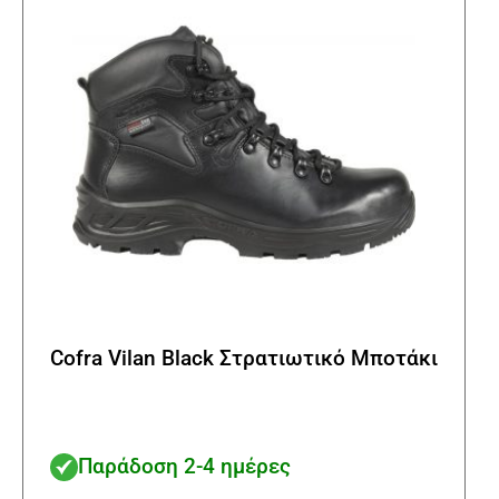
να
επιλ
στη
σελί
του
προϊ
Cofra Vilan Black Στρατιωτικό Μποτάκι
Παράδοση 2-4 ημέρες