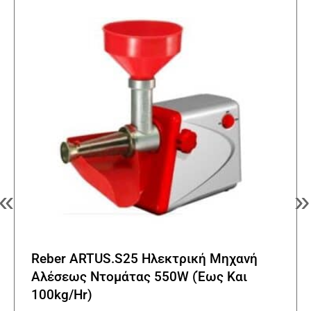
«
»
Reber ARTUS.S25 Ηλεκτρική Μηχανή
Αλέσεως Ντομάτας 550W (Έως Και
100kg/Hr)