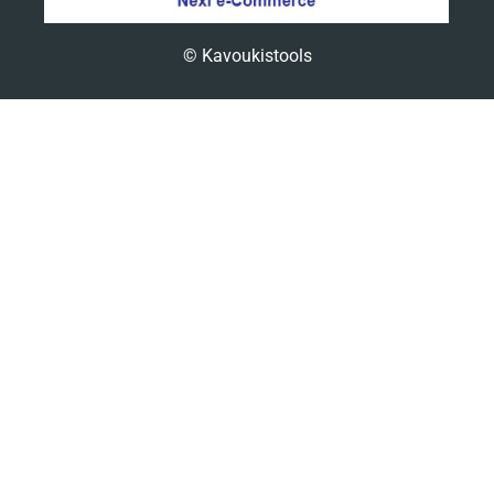
© Kavoukistools