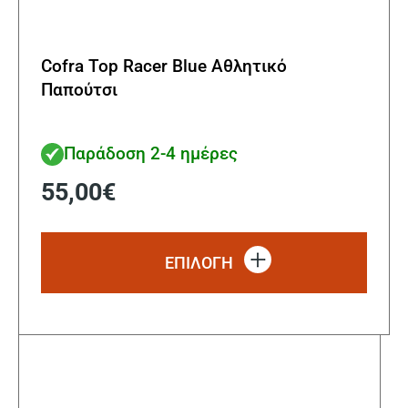
Cofra Top Racer Blue Αθλητικό
Παπούτσι
Παράδοση 2-4 ημέρες
55,00
€
Αυτό
το
ΕΠΙΛΟΓΗ
προϊ
έχει
πολλ
παρα
Οι
επιλ
μπορ