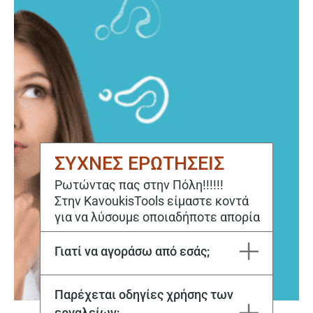
ΣΥΧΝΕΣ ΕΡΩΤΗΣΕΙΣ
Ρωτώντας πας στην Πόλη!!!!!!
Στην KavoukisTools είμαστε κοντά
για να λύσουμε οποιαδήποτε απορία
Γιατί να αγοράσω από εσάς;
Η εταιρεία Μιχάλης Καβούκης και ΣΙΑ ΕΕ εδρεύει στην Καβάλα από το 1970. Στόχος μας είναι να ικανοποιούμε κάθε σας ανάγκη, τόσο για την αγορά, όσο και για την επόμενη μέρα με το εξειδικευμένο service μας.
Παρέχεται οδηγίες χρήσης των
εργαλείων;