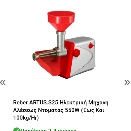
«
»
Reber ARTUS.S25 Ηλεκτρική Μηχανή
Αλέσεως Ντομάτας 550W (Έως Και
100kg/Hr)
Παράδοση 2-4 ημέρες