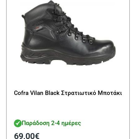
επιλ
στη
σελί
του
προϊ
Cofra Vilan Black Στρατιωτικό Μποτάκι
Παράδοση 2-4 ημέρες
69,00
€