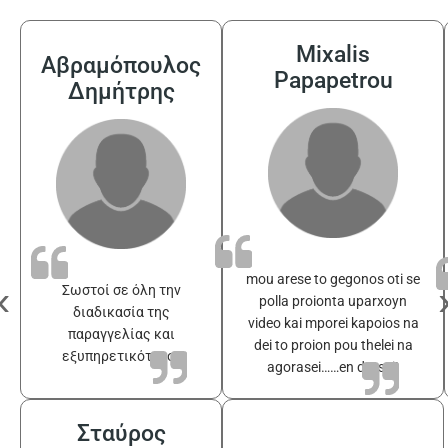
Mixalis
Αβραμόπουλος
Papapetrou
Δημήτρης
mou arese to gegonos oti se
‹
Σωστοί σε όλη την
polla proionta uparxoyn
διαδικασία της
video kai mporei kapoios na
παραγγελίας και
dei to proion pou thelei na
εξυπηρετικότατοι
agorasei……en drasei!
Σταύρος