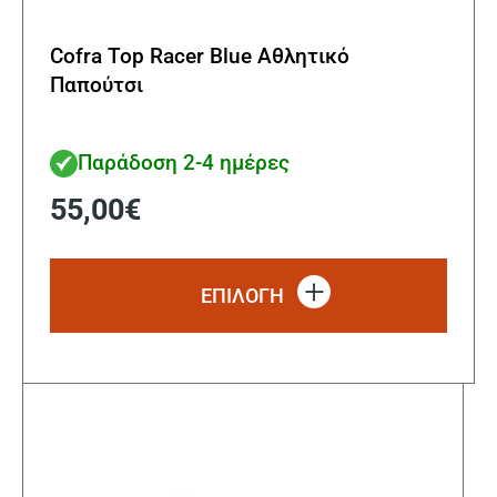
Cofra Top Racer Blue Αθλητικό
Παπούτσι
Παράδοση 2-4 ημέρες
55,00
€
Αυτό
το
ΕΠΙΛΟΓΗ
προϊ
έχει
πολλ
παρα
Οι
επιλ
μπορ
να