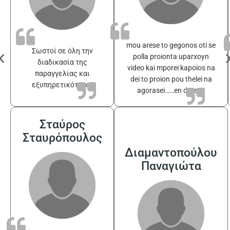
mou arese to gegonos oti se
‹
Σωστοί σε όλη την
polla proionta uparxoyn
διαδικασία της
video kai mporei kapoios na
παραγγελίας και
dei to proion pou thelei na
εξυπηρετικότατοι
agorasei……en drasei!
Σταύρος
Σταυρόπουλος
Διαμαντοπούλου
Παναγιώτα