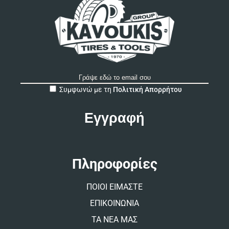
A
Συμφωνώ με τη
Πολιτική Απορρήτου
l
t
e
r
n
a
t
Πληροφορίες
i
v
ΠΟΙΟΙ ΕΙΜΑΣΤΕ
e
:
ΕΠΙΚΟΙΝΩΝΙΑ
ΤΑ ΝΕΑ ΜΑΣ