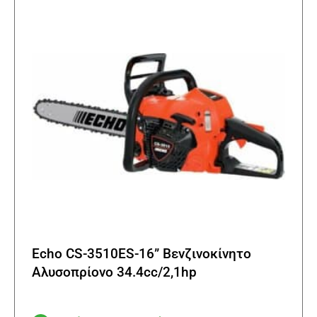
μπορο
να
επιλε
στη
σελίδα
του
προϊό
Echo CS-3510ES-16” Βενζινοκίνητο
Αλυσοπρίονο 34.4cc/2,1hp