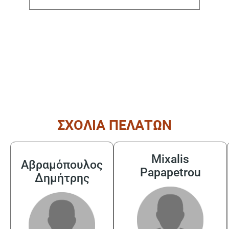
( από τις 08:30 έως τις 17:30 )
ΣΧΟΛΙΑ ΠΕΛΑΤΩΝ
Mixalis
Αβραμόπουλος
Papapetrou
Δημήτρης