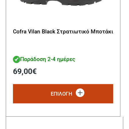
Cofra Vilan Black Στρατιωτικό Μποτάκι
Παράδοση 2-4 ημέρες
69,00
€
Αυτό
το
ΕΠΙΛΟΓΗ
προϊόν
έχει
πολλα
παραλ
Οι
επιλο