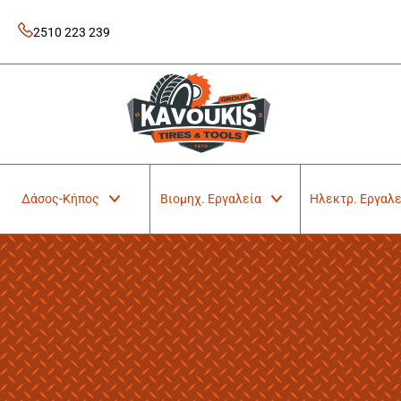
Skip
to
2510 223 239
content
Kavoukis Tools
Tires & Tools
Δάσος-Κήπος
Βιομηχ. Εργαλεία
Ηλεκτρ. Εργαλε