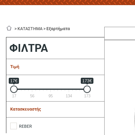
>
ΚΑΤΑΣΤΗΜΑ
>
Εξαρτήματα
ΦΙΛΤΡΑ
Τιμή
17€
173€
17
56
95
134
173
Κατασκευαστής
REBER