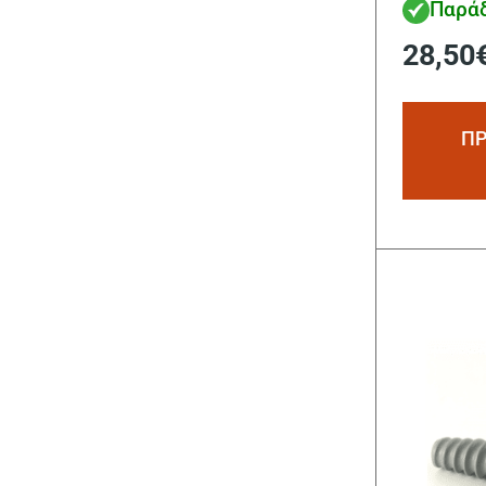
Παράδ
28,50
ΠΡ