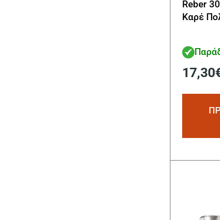
Reber 3
Καρέ Πο
Παράδ
17,30
ΠΡ