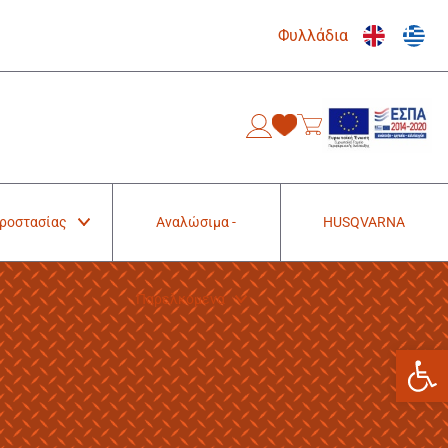
Φυλλάδια
0
Προστασίας
Αναλώσιμα -
HUSQVARNA
Παρελκόμενα
Ανοίξτε