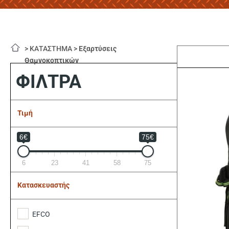
>
ΚΑΤΑΣΤΗΜΑ
>
Εξαρτύσεις
Θαμνοκοπτικών
ΦΙΛΤΡΑ
Τιμή
6€
75€
6
23
41
58
75
Κατασκευαστής
EFCO