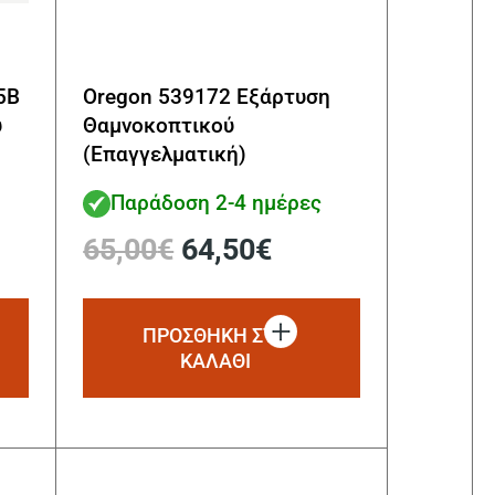
5B
Oregon 539172 Εξάρτυση
ύ
Θαμνοκοπτικού
(Επαγγελματική)
Παράδοση 2-4 ημέρες
Original
Η
65,00
€
64,50
€
price
τρέχουσα
was:
τιμή
65,00€.
είναι:
ΠΡΟΣΘΗΚΗ ΣΤΟ
64,50€.
ΚΑΛΑΘΙ