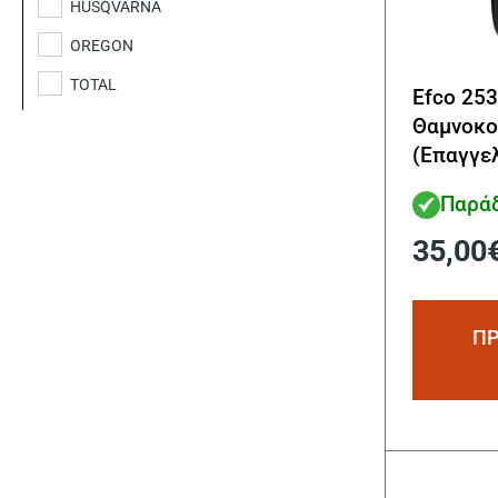
HUSQVARNA
OREGON
TOTAL
Efco 25
Θαμνοκο
(Επαγγελ
Εργασία
Παράδ
35,00
ΠΡ