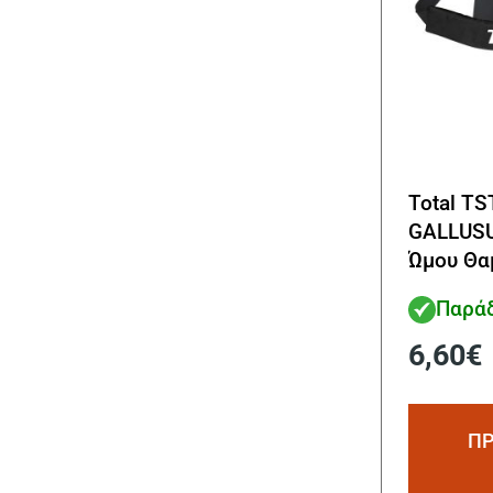
Total TS
GALLUSU
Ώμου Θα
Παράδ
6,60
€
ΠΡ