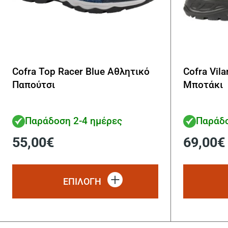
Cofra Top Racer Blue Αθλητικό
Cofra Vil
Παπούτσι
Μποτάκι
Παράδοση 2-4 ημέρες
Παράδο
55,00
€
69,00
€
Αυτό
το
ΕΠΙΛΟΓΗ
προϊόν
έχει
πολλαπλές
παραλλαγές.