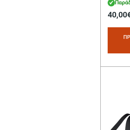
Παράδ
40,00
ΠΡ