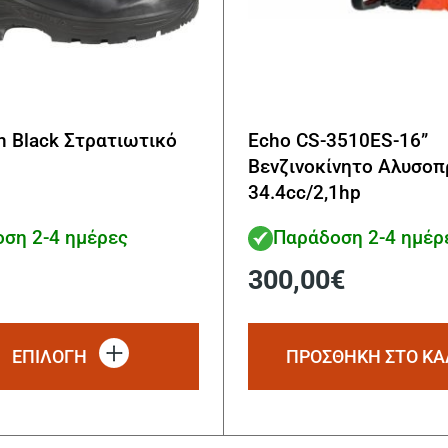
an Black Στρατιωτικό
Echo CS-3510ES-16”
Βενζινοκίνητο Αλυσοπ
34.4cc/2,1hp
ση 2-4 ημέρες
Παράδοση 2-4 ημέρ
300,00
€
Αυτό
το
ΕΠΙΛΟΓΗ
ΠΡΟΣΘΗΚΗ ΣΤΟ ΚΑ
προϊόν
έχει
πολλαπλές
παραλλαγές.