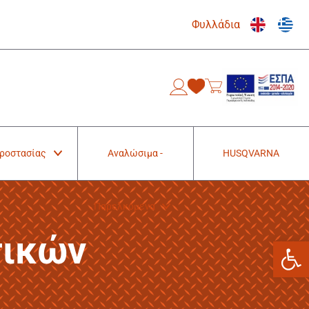
Φυλλάδια
0
Προστασίας
Αναλώσιμα -
HUSQVARNA
Παρελκόμενα
τικών
Ανοίξτε