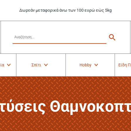
Δωρεάν μεταφορικά άνω των 100 ευρώ εώς 5kg
ία
Σπίτι
Hobby
Είδη 
τύσεις Θαμνοκοπ